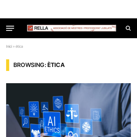
Inici
»
ètica
BROWSING:
ÈTICA