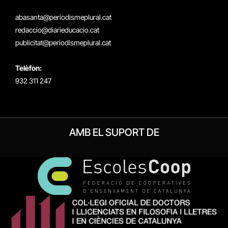
(Twitter)
abasanta@periodismeplural.cat
redaccio@diarieducacio.cat
publicitat@periodismeplural.cat
Telèfon:
932 311 247
AMB EL SUPORT DE