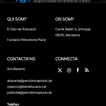
QUI SOM?
ON SOM?
El Diari de l'Educació
Carrer Bailén 5, principal.
08010, Barcelona
Fundació Periodisme Plural
CONTACTA'NS
CONNECTA
Ana Basanta
X
Instagram
Facebook
RSS
(Twitter)
abasanta@periodismeplural.cat
redaccio@diarieducacio.cat
publicitat@periodismeplural.cat
Telèfon: