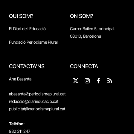
QUI SOM?
ON SOM?
El Diari de l'Educació
Carrer Bailén 5, principal.
08010, Barcelona
Fundació Periodisme Plural
CONTACTA'NS
CONNECTA
Ana Basanta
X
Instagram
Facebook
RSS
(Twitter)
abasanta@periodismeplural.cat
redaccio@diarieducacio.cat
publicitat@periodismeplural.cat
Telèfon:
932 311 247