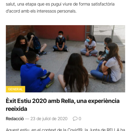
salut, una etapa que es pugui viure de forma satisfactòria
d’acord amb els interessos personals.
GENERAL
Èxit Estiu 2020 amb Rella, una experiència
reeixida
Redacció
23 de juliol de 2020
0
Aquest estiu, en el context de la Covid19, la Junta de RELLA ha