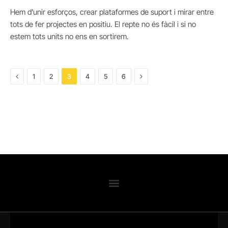
Hem d’unir esforços, crear plataformes de suport i mirar entre
tots de fer projectes en positiu. El repte no és fàcil i si no
estem tots units no ens en sortirem.
Previous
Next
1
2
3
4
5
6