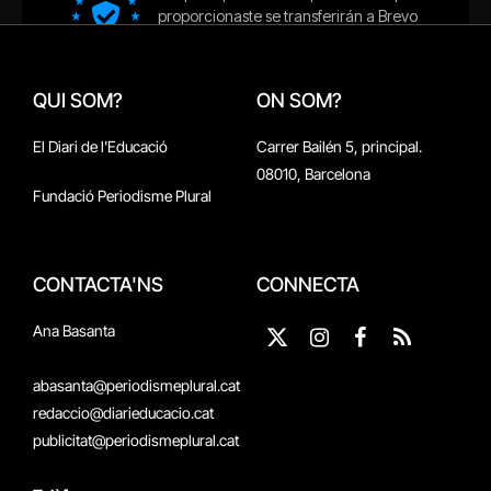
QUI SOM?
ON SOM?
El Diari de l'Educació
Carrer Bailén 5, principal.
08010, Barcelona
Fundació Periodisme Plural
CONTACTA'NS
CONNECTA
Ana Basanta
X
Instagram
Facebook
RSS
(Twitter)
abasanta@periodismeplural.cat
redaccio@diarieducacio.cat
publicitat@periodismeplural.cat