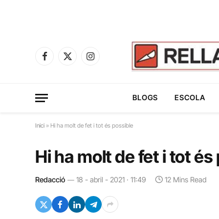
Facebook
X
Instagram
(Twitter)
BLOGS
ESCOLA
Inici
»
Hi ha molt de fet i tot és possible
Hi ha molt de fet i tot és
Redacció
18 - abril - 2021 · 11:49
12 Mins Read