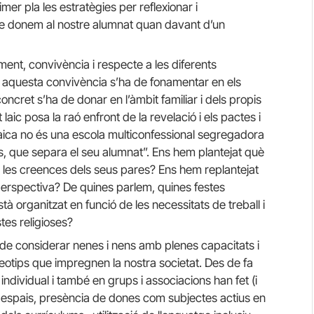
mer pla les estratègies per reflexionar i
e donem al nostre alumnat quan davant d’un
ent, convivència i respecte a les diferents
 I aquesta convivència s’ha de fonamentar en els
oncret s’ha de donar en l’àmbit familiar i dels propis
aic posa la raó enfront de la revelació i els pactes i
laica no és una escola multiconfessional segregadora
s, que separa el seu alumnat”. Ens hem plantejat què
e les creences dels seus pares? Ens hem replantejat
perspectiva? De quines parlem, quines festes
tà organitzat en funció de les necessitats de treball i
tes religioses?
 de considerar nenes i nens amb plenes capacitats i
ereotips que impregnen la nostra societat. Des de fa
ndividual i també en grups i associacions han fet (i
 espais, presència de dones com subjectes actius en