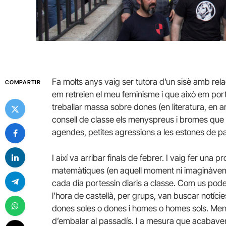
Fa molts anys vaig ser tutora d’un sisè amb rela
COMPARTIR
em retreien el meu feminisme i que això em port
treballar massa sobre dones (en literatura, en 
consell de classe els menyspreus i bromes que 
agendes, petites agressions a les estones de pa
I així va arribar finals de febrer. I vaig fer una 
matemàtiques (en aquell moment ni imaginàvem q
cada dia portessin diaris a classe. Com us podeu 
l’hora de castellà, per grups, van buscar notíc
dones soles o dones i homes o homes sols. Mentr
d’embalar al passadís. I a mesura que acabaven 