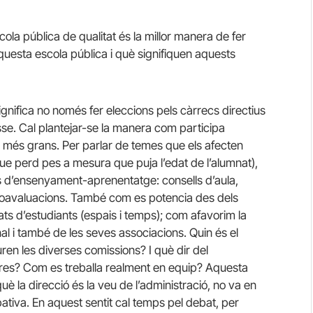
ola pública de qualitat és la millor manera de fer
aquesta escola pública i què signifiquen aquests
gnifica no només fer eleccions pels càrrecs directius
sse. Cal plantejar-se la manera com participa
 més grans. Per parlar de temes que els afecten
 que perd pes a mesura que puja l’edat de l’alumnat),
s d’ensenyament-aprenentatge: consells d’aula,
utoavaluacions. També com es potencia des dels
ats d’estudiants (espais i temps); com afavorim la
nal i també de les seves associacions. Quin és el
en les diverses comissions? I què dir del
tres? Com es treballa realment en equip? Aquesta
uè la direcció és la veu de l’administració, no va en
ipativa. En aquest sentit cal temps pel debat, per