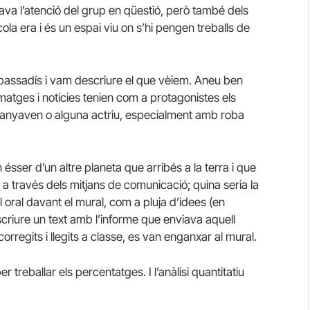
ava l’atenció del grup en qüestió, però també dels
scola era i és un espai viu on s’hi pengen treballs de
l passadís i vam descriure el que vèiem. Aneu ben
matges i notícies tenien com a protagonistes els
panyaven o alguna actriu, especialment amb roba
ésser d’un altre planeta que arribés a la terra i que
 a través dels mitjans de comunicació; quina seria la
l oral davant el mural, com a pluja d’idees (en
scriure un text amb l’informe que enviava aquell
corregits i llegits a classe, es van enganxar al mural.
treballar els percentatges. I l’anàlisi quantitatiu