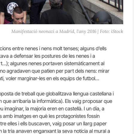
Manifestació neonazi a Madrid, l'any 2016 | Foto: iStock
cions entre nenes i nens molt tenses; alguns d’ells
ava a defensar les postures de les nenes i a
art…); algunes nenes portaven sistemàticament al
no agradaven que patien per part dels nens: mirar
ti, voler marginar-les en els equips de futbol…
proposta de treball que globalitzava llengua castellana i
ue arribaria la informàtica). Els vaig proposar que
imaginar, la majoria eren en castellà. I un dia, a
ies amb imatges en què les protagonistes fossin
e elles i ells buscaven, vaig posar un llarg paper
la tria anaven enganxant la seva notícia al mural a