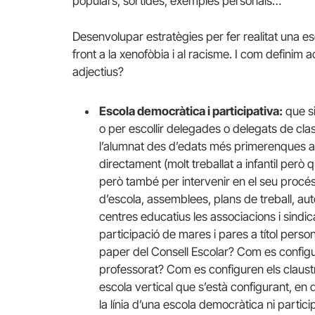
populars, sortides, exemples personals…
Desenvolupar estratègies per fer realitat una esc
front a la xenofòbia i al racisme. I com definim 
adjectius?
Escola democràtica i participativa:
que si
o per escollir delegades o delegats de cla
l’alumnat des d’edats més primerenques a
directament (molt treballat a infantil però
però també per intervenir en el seu procé
d’escola, assemblees, plans de treball, a
centres educatius les associacions i sindic
participació de mares i pares a títol perso
paper del Consell Escolar? Com es configur
professorat? Com es configuren els claus
escola vertical que s’està configurant, en q
la línia d’una escola democràtica ni partic