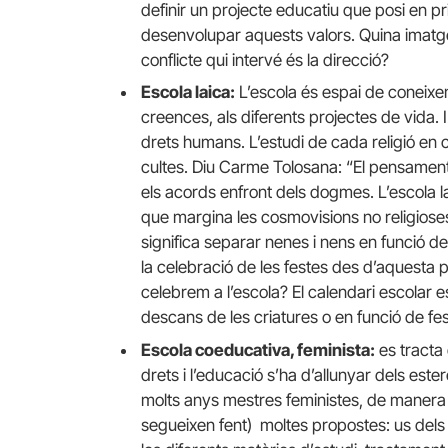
definir un projecte educatiu que posi en pri
desenvolupar aquests valors. Quina imatg
conflicte qui intervé és la direcció?
Escola laica:
L’escola és espai de coneixem
creences, als diferents projectes de vida.
drets humans. L’estudi de cada religió en c
cultes. Diu Carme Tolosana: “El pensament l
els acords enfront dels dogmes. L’escola 
que margina les cosmovisions no religiose
significa separar nenes i nens en funció d
la celebració de les festes des d’aquesta 
celebrem a l’escola? El calendari escolar es
descans de les criatures o en funció de fes
Escola coeducativa, feminista:
es tracta
drets i l’educació s’ha d’allunyar dels est
molts anys mestres feministes, de manera i
segueixen fent) moltes propostes: us dels