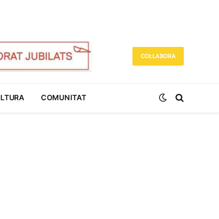
COL·LABORA
ULTURA
COMUNITAT