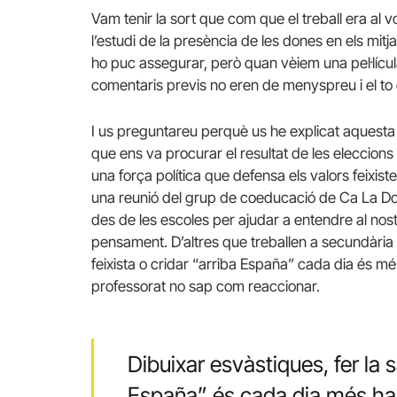
Vam tenir la sort que com que el treball era al 
l’estudi de la presència de les dones en els mit
ho puc assegurar, però quan vèiem una pel·lícula
comentaris previs no eren de menyspreu i el to 
I us preguntareu perquè us he explicat aquesta
que ens va procurar el resultat de les eleccion
una força política que defensa els valors feixis
una reunió del grup de coeducació de Ca La D
des de les escoles per ajudar a entendre al nost
pensament. D’altres que treballen a secundària 
feixista o cridar “arriba España” cada dia és mé
professorat no sap com reaccionar.
Dibuixar esvàstiques, fer la s
España” és cada dia més hab