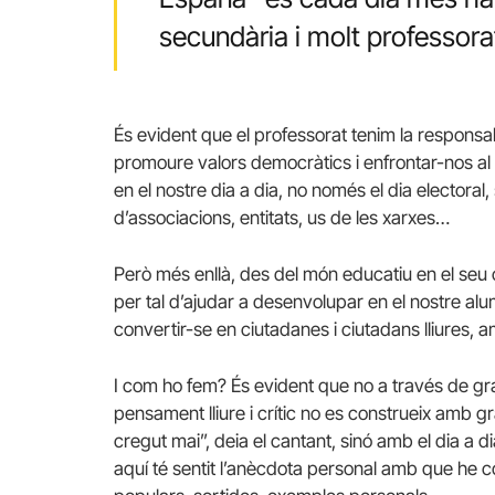
secundària i molt professor
És evident que el professorat tenim la responsa
promoure valors democràtics i enfrontar-nos al 
en el nostre dia a dia, no només el dia electoral,
d’associacions, entitats, us de les xarxes…
Però més enllà, des del món educatiu en el seu 
per tal d’ajudar a desenvolupar en el nostre al
convertir-se en ciutadanes i ciutadans lliures, am
I com ho fem? És evident que no a través de gr
pensament lliure i crític no es construeix am
cregut mai”, deia el cantant, sinó amb el dia a di
aquí té sentit l’anècdota personal amb que he co