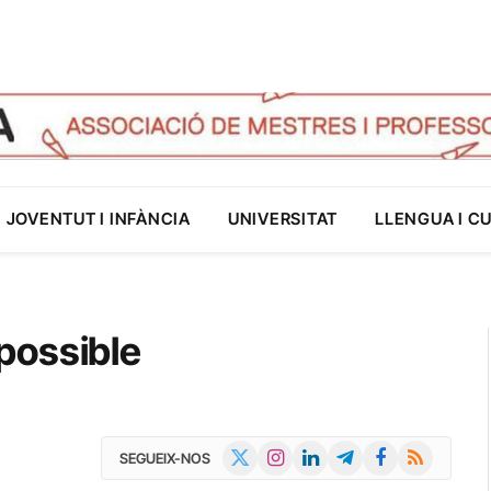
JOVENTUT I INFÀNCIA
UNIVERSITAT
LLENGUA I C
 possible
X
Instagram
LinkedIn
Telegram
Facebook
RSS
SEGUEIX-NOS
(Twitter)