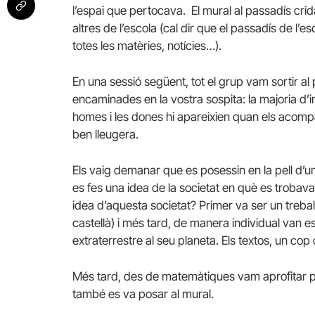
l’espai que pertocava. El mural al passadís crid
altres de l’escola (cal dir que el passadís de l’e
totes les matèries, notícies…).
En una sessió següent, tot el grup vam sortir a
encaminades en la vostra sospita: la majoria d’i
homes i les dones hi apareixien quan els acom
ben lleugera.
Els vaig demanar que es posessin en la pell d’un 
es fes una idea de la societat en què es trobava
idea d’aquesta societat? Primer va ser un trebal
castellà) i més tard, de manera individual van e
extraterrestre al seu planeta. Els textos, un cop 
Més tard, des de matemàtiques vam aprofitar per 
també es va posar al mural.