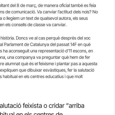
voltant del 8 de març, de manera oficial també es feia
jans de comunicació. Va canviar l’actitud dels nois? No
 o llegíem un text de qualsevol autora, els seus
en els consells de classe va canviar.
 història. Doncs ve al cas perquè després del xoc
s al Parlament de Catalunya del passat 14F en què
tes ha aconseguit una representació d’11 escons, en
ona, una companya va preguntar què hem de fer
re alumnat què és el feixisme i plantar pas a aquesta
expliquen que dibuixar esvàstiques, fer la salutació
s habitual en els centres educatius i que molt
alutació feixista o cridar “arriba
itual en els centres de