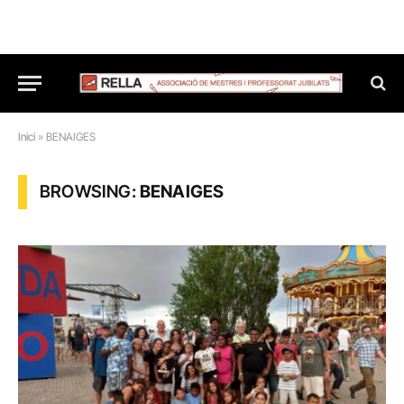
Inici
»
BENAIGES
BROWSING:
BENAIGES