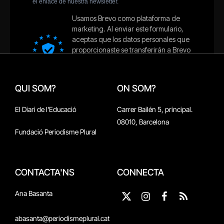
QUI SOM?
ON SOM?
El Diari de l'Educació
Carrer Bailén 5, principal.
08010, Barcelona
Fundació Periodisme Plural
CONTACTA'NS
CONNECTA
Ana Basanta
X
Instagram
Facebook
RSS
(Twitter)
abasanta@periodismeplural.cat