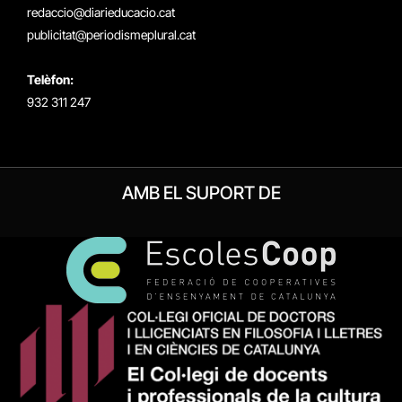
redaccio@diarieducacio.cat
publicitat@periodismeplural.cat
Telèfon:
932 311 247
AMB EL SUPORT DE