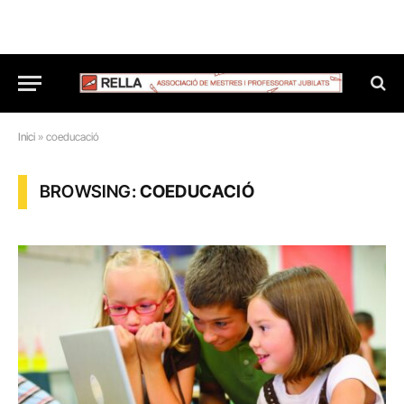
Inici
»
coeducació
BROWSING:
COEDUCACIÓ