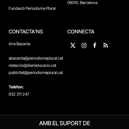
08010, Barcelona
Fundació Periodisme Plural
CONTACTA'NS
CONNECTA
Ana Basanta
X
Instagram
Facebook
RSS
(Twitter)
abasanta@periodismeplural.cat
redaccio@diarieducacio.cat
publicitat@periodismeplural.cat
Telèfon:
932 311 247
AMB EL SUPORT DE