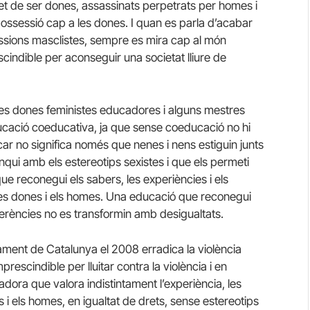
 fet de ser dones, assassinats perpetrats per homes i
possessió cap a les dones. I quan es parla d’acabar
ressions masclistes, sempre es mira cap al món
cindible per aconseguir una societat lliure de
, les dones feministes educadores i alguns mestres
ucació coeducativa, ja que sense coeducació no hi
r no significa només que nenes i nens estiguin junts
enqui amb els estereotips sexistes i que els permeti
e reconegui els sabers, les experiències i els
t les dones i els homes. Una educació que reconegui
iferències no es transformin amb desigualtats.
lament de Catalunya el 2008 erradica la violència
rescindible per lluitar contra la violència i en
adora que valora indistintament l’experiència, les
nes i els homes, en igualtat de drets, sense estereotips