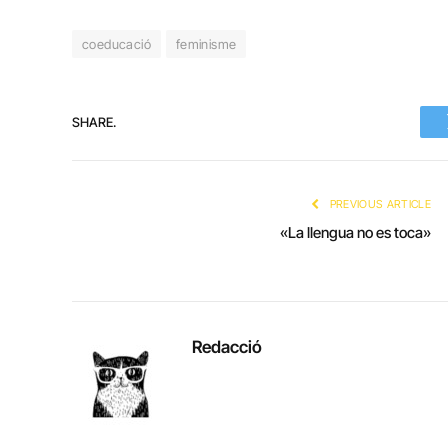
coeducació
feminisme
SHARE.
PREVIOUS ARTICLE
«La llengua no es toca»
Redacció