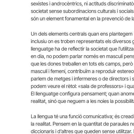
sexistes i androcèntrics, ni actituds discriminatò
societat sense subordinacions culturals i social
són un element fonamental en la prevenció de la
Un dels elements centrals quan ens plantegem u
inclusiu on es troben representats els diversos 
llenguatge ha de reflectir la societat que l’utilit
en dia, no podem parlar només en masculí pensa
que les dones treballen en tots els camps, per
masculí i femení, contribuïm a reproduir estere
parlem de metges i infermeres o de directors i 
podem veure el rètol: «sala de professors» i q
El llenguatge configura pensament; quan ano
realitat, sinó que neguem a les noies la possibili
La llengua té una funció comunicativa; és cread
la realitat. Pensem en la quantitat de paraules 
diccionaris i d’altres que queden sense utilitza