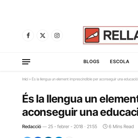
Facebook
X
Instagram
(Twitter)
BLOGS
ESCOLA
Inici
»
És la llengua un element imprescindible per aconseguir una educaci
És la llengua un elemen
aconseguir una educac
Redacció
25 - febrer - 2018 · 21:55
6 Mins Read