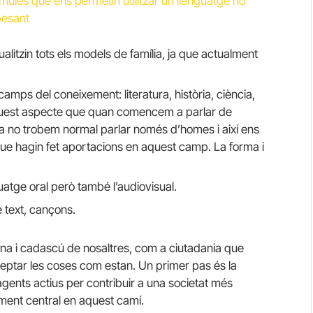
rmules que ens permetin utilitzar un llenguatge no
 pesant
alitzin tots els models de família, ja que actualment
camps del coneixement: literatura, història, ciència,
aquest aspecte que quan comencem a parlar de
rs ja no trobem normal parlar només d’homes i així ens
e hagin fet aportacions en aquest camp. La forma i
guatge oral però també l’audiovisual.
e text, cançons.
na i cadascú de nosaltres, com a ciutadania que
ptar les coses com estan. Un primer pas és la
gents actius per contribuir a una societat més
element central en aquest camí.