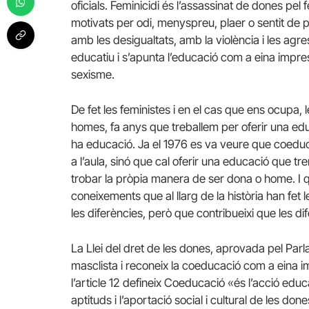
oficials. Feminicidi és l’assassinat de dones pel
motivats per odi, menyspreu, plaer o sentit de 
amb les desigualtats, amb la violència i les ag
educatiu i s’apunta l’educació com a eina impres
sexisme.
De fet les feministes i en el cas que ens ocupa
homes, fa anys que treballem per oferir una ed
ha educació. Ja el 1976 es va veure que coeduca
a l’aula, sinó que cal oferir una educació que tr
trobar la pròpia manera de ser dona o home. I qu
coneixements que al llarg de la història han fe
les diferències, però que contribueixi que les d
La Llei del dret de les dones, aprovada pel Par
masclista i reconeix la coeducació com a eina imp
l’article 12 defineix Coeducació «és l’acció educ
aptituds i l’aportació social i cultural de les do