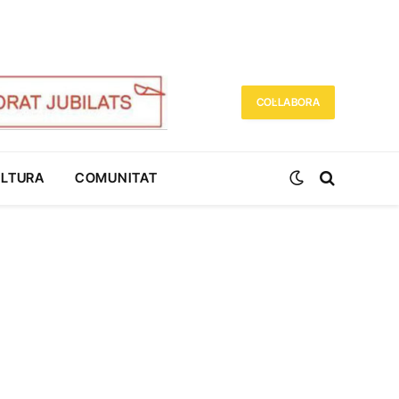
COL·LABORA
ULTURA
COMUNITAT