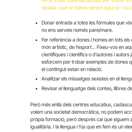
Hi ha molts materials editats per trobar fó
sexista i que al mateix temps sigui ric i no
Donar entrada a totes les fórmules que visu
no ens serveix només pare/mare.
Fer referència a dones i homes en tots els 
món artístic, de l’esport… Fixeu-vos en 
científiques i científics o d’autores i auto
esforcem per trobar exemples de dones qu
el contingut estan en relació.
Analitzar els missatges sexistes en el llen
Revisar el llenguatge dels contes, llibres d
Però més enllà dels centres educatius, cadascu
volem una societat democràtica, no podem acce
pròpia formació, però després cal que siguem a
igualitària. I la llengua i l’ús que en fem és un 