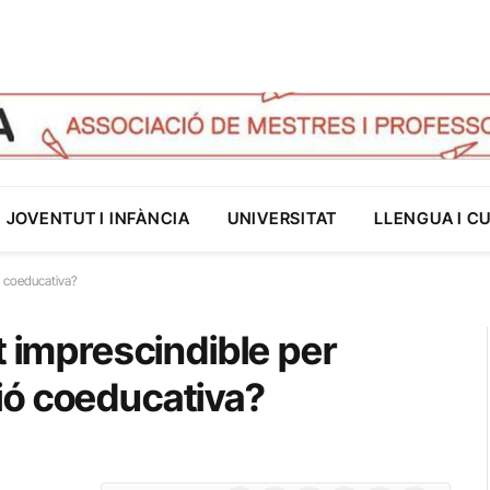
JOVENTUT I INFÀNCIA
UNIVERSITAT
LLENGUA I C
ó coeducativa?
t imprescindible per
ió coeducativa?