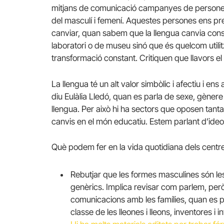
mitjans de comunicació campanyes de persone
del masculí i femení. Aquestes persones ens pr
canviar, quan sabem que la llengua canvia con
laboratori o de museu sinó que és quelcom utilitz
transformació constant. Critiquen que llavors el
La llengua té un alt valor simbòlic i afectiu i 
diu Eulàlia Lledó, quan es parla de sexe, gènere 
llengua. Per això hi ha sectors que oposen tanta 
canvis en el món educatiu. Estem parlant d’ideo
Què podem fer en la vida quotidiana dels centres
Rebutjar que les formes masculines són les 
genèrics. Implica revisar com parlem, però
comunicacions amb les famílies, quan es po
classe de les lleones i lleons, inventores i