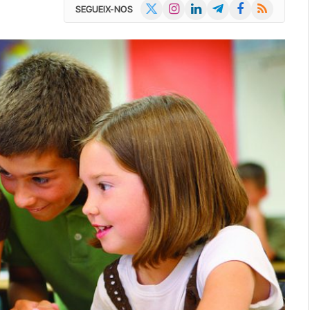
X
Instagram
LinkedIn
Telegram
Facebook
RSS
SEGUEIX-NOS
(Twitter)