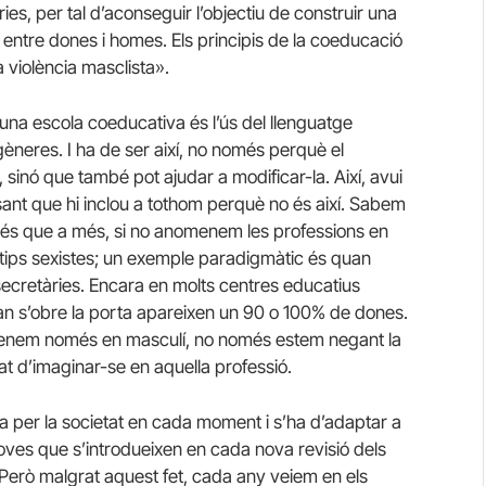
ries, per tal d’aconseguir l’objectiu de construir una
s entre dones i homes. Els principis de la coeducació
 violència masclista».
na escola coeducativa és l’ús del llenguatge
gèneres. I ha de ser així, no només perquè el
za, sinó que també pot ajudar a modificar-la. Així, avui
nt que hi inclou a tothom perquè no és així. Sabem
ò és que a més, si no anomenem les professions en
otips sexistes; un exemple paradigmàtic és quan
secretàries. Encara en molts centres educatius
uan s’obre la porta apareixen un 90 o 100% de dones.
menem només en masculí, no només estem negant la
tat d’imaginar-se en aquella professió.
a per la societat en cada moment i s’ha d’adaptar a
noves que s’introdueixen en cada nova revisió dels
r. Però malgrat aquest fet, cada any veiem en els