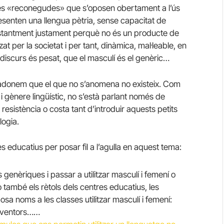
s «reconegudes» que s’oposen obertament a l’ús
esenten una llengua pètria, sense capacitat de
stantment justament perquè no és un producte de
at per la societat i per tant, dinàmica, mal·leable, en
 discurs és pesat, que el masculí és el genèric…
ens adonem que el que no s’anomena no existeix. Com
i gènere lingüístic, no s’està parlant només de
resistència o costa tant d’introduir aquests petits
logia.
 educatius per posar fil a l’agulla en aquest tema:
genèriques i passar a utilitzar masculí i femení o
 també els rètols dels centres educatius, les
sa noms a les classes utilitzar masculí i femení:
 inventors……