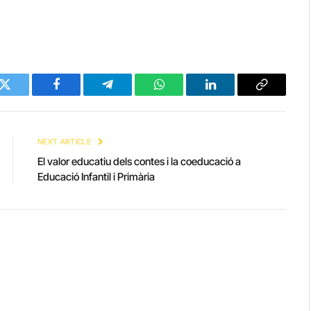
Twitter
Facebook
Telegram
WhatsApp
LinkedIn
Copy
Link
NEXT ARTICLE
El valor educatiu dels contes i la coeducació a
Educació Infantil i Primària