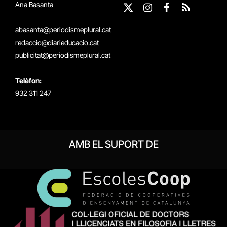
Ana Basanta
X
Instagram
Facebook
RSS
(Twitter)
abasanta@periodismeplural.cat
redaccio@diarieducacio.cat
publicitat@periodismeplural.cat
Telèfon:
932 311 247
AMB EL SUPORT DE