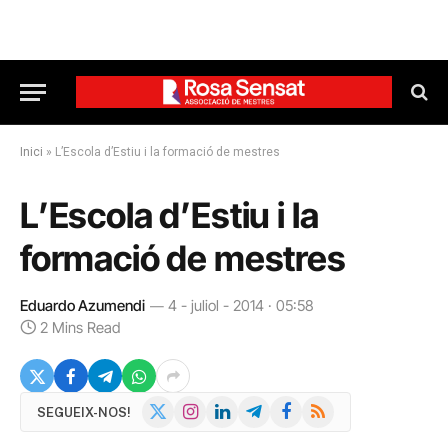
Inici
»
L’Escola d’Estiu i la formació de mestres
L’Escola d’Estiu i la
formació de mestres
Eduardo Azumendi
4 - juliol - 2014 · 05:58
2 Mins Read
X
Instagram
LinkedIn
Telegram
Facebook
RSS
SEGUEIX-NOS!
(Twitter)