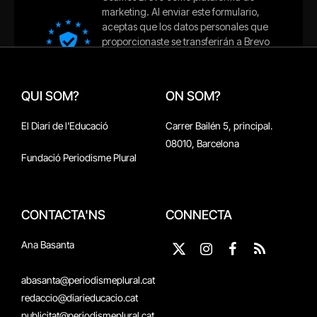
QUI SOM?
ON SOM?
El Diari de l'Educació
Carrer Bailén 5, principal.
08010, Barcelona
Fundació Periodisme Plural
CONTACTA'NS
CONNECTA
Ana Basanta
X
Instagram
Facebook
RSS
(Twitter)
abasanta@periodismeplural.cat
redaccio@diarieducacio.cat
publicitat@periodismeplural.cat