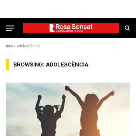
Inici
»
adolescència
BROWSING:
ADOLESCÈNCIA