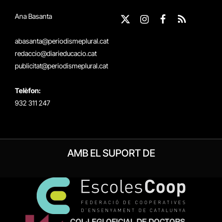
Ana Basanta
X
Instagram
Facebook
RSS
(Twitter)
abasanta@periodismeplural.cat
redaccio@diarieducacio.cat
publicitat@periodismeplural.cat
Telèfon:
932 311 247
AMB EL SUPORT DE