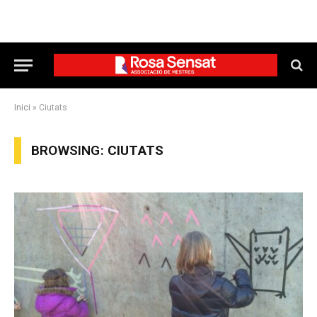
Inici
»
Ciutats
BROWSING:
CIUTATS