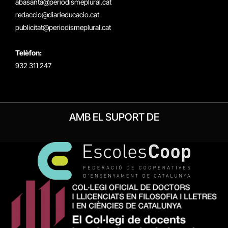
abasanta@periodismeplural.cat
redaccio@diarieducacio.cat
publicitat@periodismeplural.cat
Telèfon:
932 311 247
AMB EL SUPORT DE