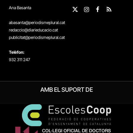
Ana Basanta
X
Instagram
Facebook
RSS
(Twitter)
abasanta@periodismeplural.cat
redaccio@diarieducacio.cat
publicitat@periodismeplural.cat
Telèfon:
932 311 247
AMB EL SUPORT DE