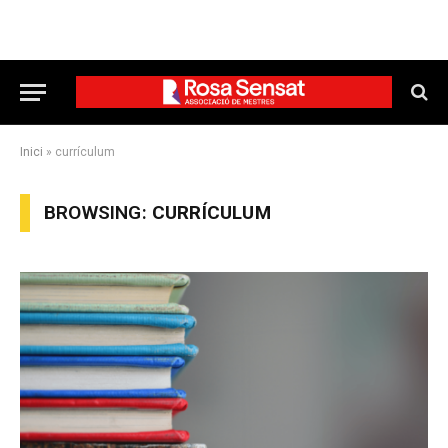
Inici
»
currículum
BROWSING:
CURRÍCULUM