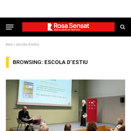
Inici
»
escola d'estiu
BROWSING:
ESCOLA D’ESTIU