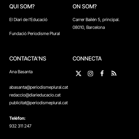
QUI SOM?
ON SOM?
El Diari de l'Educació
Carrer Bailén 5, principal.
08010, Barcelona
Fundació Periodisme Plural
CONTACTA'NS
CONNECTA
Ana Basanta
X
Instagram
Facebook
RSS
(Twitter)
abasanta@periodismeplural.cat
redaccio@diarieducacio.cat
publicitat@periodismeplural.cat
Telèfon:
932 311 247