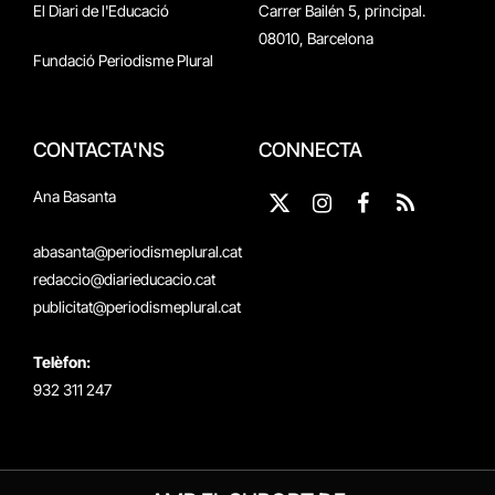
El Diari de l'Educació
Carrer Bailén 5, principal.
08010, Barcelona
Fundació Periodisme Plural
CONTACTA'NS
CONNECTA
Ana Basanta
X
Instagram
Facebook
RSS
(Twitter)
abasanta@periodismeplural.cat
redaccio@diarieducacio.cat
publicitat@periodismeplural.cat
Telèfon:
932 311 247