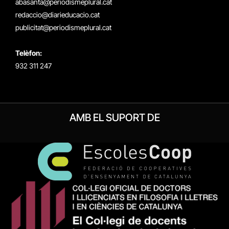
abasanta@periodismeplural.cat
redaccio@diarieducacio.cat
publicitat@periodismeplural.cat
Telèfon:
932 311 247
AMB EL SUPORT DE