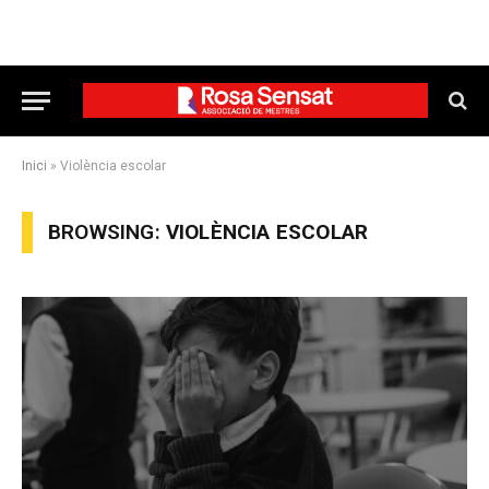
Inici
»
Violència escolar
BROWSING:
VIOLÈNCIA ESCOLAR