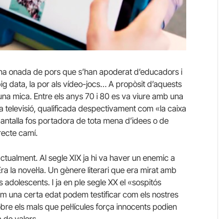
una onada de pors que s’han apoderat d’educadors i
 big data, la por als vídeo-jocs… A propòsit d’aquests
una mica. Entre els anys 70 i 80 es va viure amb una
 televisió, qualificada despectivament com «la caixa
pantalla fos portadora de tota mena d’idees o de
 recte camí.
actualment. Al segle XIX ja hi va haver un enemic a
 la novel·la. Un gènere literari que era mirat amb
 adolescents. I ja en ple segle XX el «sospitós
nim una certa edat podem testificar com els nostres
e els mals que pel·lícules força innocents podien
a de valors.