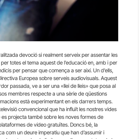
litzada devoció si realment serveix per assentar les
er totes el tema aquest de l’educació en, amb i per
ndicis per pensar que comença a ser així. Un d’ells,
Directiva Europea sobre serveis audiovisuals. Aquest
or passada, ve a ser una «llei de lleis» que posa al
països membres respecte a una sèrie de qüestions
ormacions està experimentant en els darrers temps.
elevisió convencional que ha influït les nostres vides
ue es projecta també sobre les noves formes de
ataformes de vídeo gratuïtes. Doncs bé, la
ica com un deure imperatiu que han d’assumir i