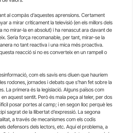
l·lant al compàs d’aquestes aprensions. Certament
ar a mirar críticament la televisió (en els millors dels
a no mirar-la en absolut) i ha renascut ara davant de
eix. Seria força recomanable, per tant, mirar-se la
anera no tant reactiva i una mica més proactiva.
aquesta reacció si no es converteix en un rampell o
esinformació, com els savis ens diuen que hauríem
es rodones, jornades i debats que s’han fet sobre la
s. La primera és la legislació. Alguns països com
en aquest sentit. Però és mala peça al teler, per dos
fícil posar portes al camp; i en segon lloc perquè les
pi sagrat de la llibertat d’expressió. La segona
litat, a través de mecanismes com els codis
l, els defensors dels lectors, etc. Aquí el problema, a