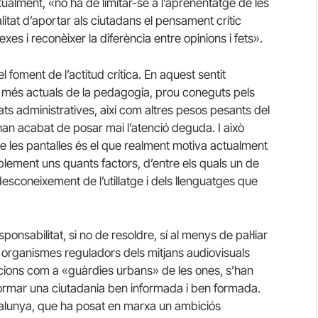
tualment, «no ha de limitar-se a l’aprenentatge de les
nalitat d’aportar als ciutadans el pensament crític
exes i reconèixer la diferència entre opinions i fets».
 foment de l’actitud crítica. En aquest sentit
 més actuals de la pedagogia, prou coneguts pels
ats administratives, així com altres pesos pesants del
han acabat de posar mai l’atenció deguda. I això
e les pantalles és el que realment motiva actualment
blement uns quants factors, d’entre els quals un de
sconeixement de l’utillatge i dels llenguatges que
onsabilitat, si no de resoldre, sí al menys de pal·liar
ls organismes reguladors dels mitjans audiovisuals
ncions com a «guàrdies urbans» de les ones, s’han
formar una ciutadania ben informada i ben formada.
talunya, que ha posat en marxa un ambiciós