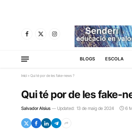
Facebook
X
Instagram
(Twitter)
BLOGS
ESCOLA
Inici
»
Qui té por de les fake-news ?
Qui té por de les fake-
Salvador Alsius
Updated:
13 de maig de 2024
6 M