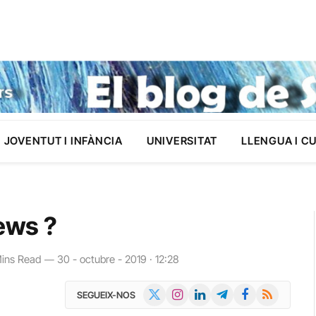
JOVENTUT I INFÀNCIA
UNIVERSITAT
LLENGUA I C
news ?
ins Read
30 - octubre - 2019 · 12:28
X
Instagram
LinkedIn
Telegram
Facebook
RSS
SEGUEIX-NOS
(Twitter)