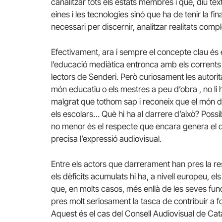
canalitzar tots els estats membres i que, diu tex
eines i les tecnologies sinó que ha de tenir la fi
necessari per discernir, analitzar realitats compl
Efectivament, ara i sempre el concepte clau és el
l’educació mediàtica entronca amb els corrents
lectors de Senderi. Però curiosament les autorit
món educatiu o els mestres a peu d’obra , no li 
malgrat que tothom sap i reconeix que el món d
els escolars… Què hi ha al darrere d’això? Possi
no menor és el respecte que encara genera el de
precisa l’expressió audiovisual.
Entre els actors que darrerament han pres la resp
els dèficits acumulats hi ha, a nivell europeu, e
que, en molts casos, més enllà de les seves fu
pres molt seriosament la tasca de contribuir a 
Aquest és el cas del Consell Audiovisual de Ca