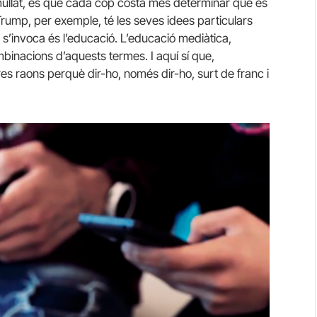
mullat, és que cada cop costa més determinar què és
 Trump, per exemple, té les seves idees particulars
 s’invoca és l’educació. L’educació mediàtica,
ombinacions d’aquests termes. I aquí sí que,
res raons perquè dir-ho, només dir-ho, surt de franc i