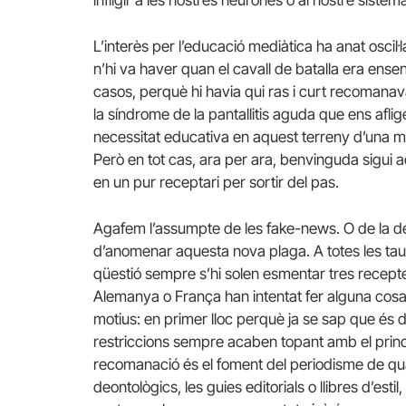
L’interès per l’educació mediàtica ha anat osci
n’hi va haver quan el cavall de batalla era enseny
casos, perquè hi havia qui ras i curt recomanav
la síndrome de la pantallitis aguda que ens aflig
necessitat educativa en aquest terreny d’una m
Però en tot cas, ara per ara, benvinguda sigui 
en un pur receptari per sortir del pas.
Agafem l’assumpte de les fake-news. O de la d
d’anomenar aquesta nova plaga. A totes les taul
qüestió sempre s’hi solen esmentar tres recepte
Alemanya o França han intentat fer alguna cosa 
motius: en primer lloc perquè ja se sap que és di
restriccions sempre acaben topant amb el princi
recomanació és el foment del periodisme de qua
deontològics, les guies editorials o llibres d’esti