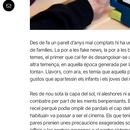
Des de fa un parell d’anys mal comptats hi ha 
de famílies. La por a les fake news, la por a les
temes, el primer que cal fer és desangoixar-se 
altra temença, en aquella època generada per la
tonta». Llavors, com ara, es temia que aquella 
gustos que apartessin els infants i els joves del
Res de nou sota la capa del sol, ni aleshores ni 
combatre per part de les ments benpensants. Era
recel perquè podia omplir de pardals el cap dels
habitual» va passar a ser el cinema. Els que te
pares prenien unes precaucions exagerades sobr
infligir a les nostres neurones o al nostre sistem