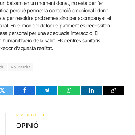
 un bàlsam en un moment donat, no està per fer
èutica perquè permet la contenció emocional i dona
no està per resoldre problemes sinó per acompanyar el
onal. En el món del dolor i el patiment es necessiten
esa personal per una adequada interacció. El
 humanització de la salut. Els centres sanitaris
ixedor d’aquesta realitat.
ida
voluntariat
Twitter
Facebook
Telegram
WhatsApp
LinkedIn
Copy
Link
NEXT ARTICLE
OPINIÓ