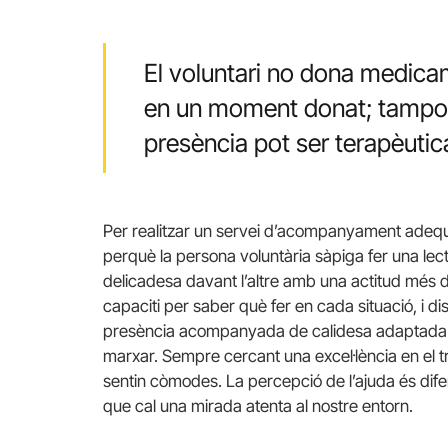
El voluntari no dona medica
en un moment donat; tampoc 
presència pot ser terapèutic
Per realitzar un servei d’acompanyament adequa
perquè la persona voluntària sàpiga fer una lec
delicadesa davant l’altre amb una actitud més 
capaciti per saber què fer en cada situació, i di
presència acompanyada de calidesa adaptada a
marxar. Sempre cercant una excel·lència en el tra
sentin còmodes. La percepció de l’ajuda és difer
que cal una mirada atenta al nostre entorn.