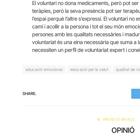
El voluntari no dona medicaments, però pot ser
teràpies, però la seva presència pot ser terap
l’espai perquè l’altre s’expressi. El voluntari 
camí i acollir a la persona i tot el seu món emoci
persones amb les qualitats necessàries i madur
voluntariat és una eina necessària que suma a la
necessiten un perfil de voluntariat expert i cone
educació emocional
educació per la salut
qualitat de v
SHARE.
PREVIOUS ARTICLE
OPINIÓ