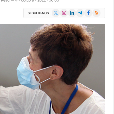
s Read
4 - octubre - 2022 · 06:00
X
Instagram
LinkedIn
Telegram
Facebook
RSS
SEGUEIX-NOS
(Twitter)