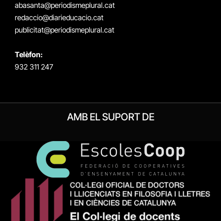
abasanta@periodismeplural.cat
redaccio@diarieducacio.cat
publicitat@periodismeplural.cat
Telèfon:
932 311 247
AMB EL SUPORT DE