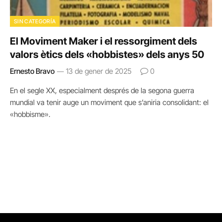
SIN CATEGORÍA
El Moviment Maker i el ressorgiment dels
valors ètics dels «hobbistes» dels anys 50
Ernesto Bravo
13 de gener de 2025
0
En el segle XX, especialment després de la segona guerra
mundial va tenir auge un moviment que s’aniria consolidant: el
«hobbisme».