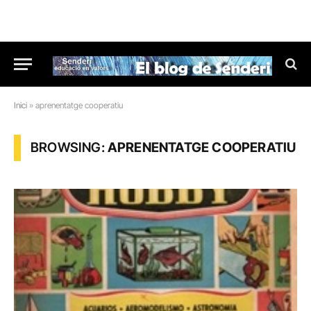
Inici
»
aprenentatge cooperatiu
BROWSING:
APRENENTATGE COOPERATIU