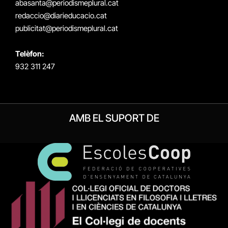
abasanta@periodismeplural.cat
redaccio@diarieducacio.cat
publicitat@periodismeplural.cat
Telèfon:
932 311 247
AMB EL SUPORT DE