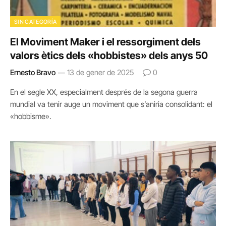
SIN CATEGORÍA
El Moviment Maker i el ressorgiment dels
valors ètics dels «hobbistes» dels anys 50
Ernesto Bravo
13 de gener de 2025
0
En el segle XX, especialment després de la segona guerra
mundial va tenir auge un moviment que s’aniria consolidant: el
«hobbisme».