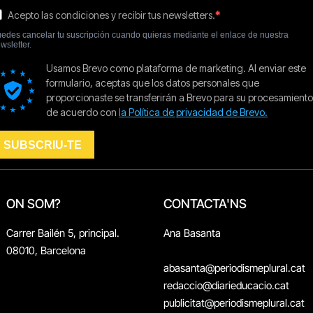
ON SOM?
CONTACTA'NS
Carrer Bailén 5, principal.
Ana Basanta
08010, Barcelona
abasanta@periodismeplural.cat
redaccio@diarieducacio.cat
publicitat@periodismeplural.cat