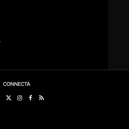
CONNECTA
X
Instagram
Facebook
RSS
(Twitter)