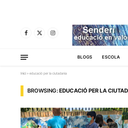
Facebook
X
Instagram
(Twitter)
BLOGS
ESCOLA
Inici
»
educació per la ciutadania
BROWSING:
EDUCACIÓ PER LA CIUTA