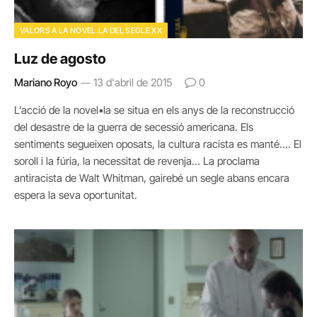
VALORS A LA NOVEL.LA DEL SEGLE XX
Luz de agosto
Mariano Royo
13 d'abril de 2015
0
L’acció de la novel•la se situa en els anys de la reconstrucció
del desastre de la guerra de secessió americana. Els
sentiments segueixen oposats, la cultura racista es manté…. El
soroll i la fúria, la necessitat de revenja… La proclama
antiracista de Walt Whitman, gairebé un segle abans encara
espera la seva oportunitat.