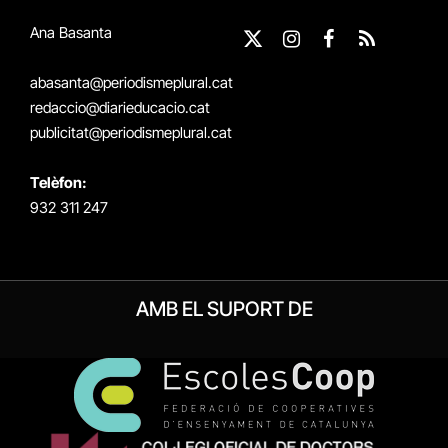
Ana Basanta
X
Instagram
Facebook
RSS
(Twitter)
abasanta@periodismeplural.cat
redaccio@diarieducacio.cat
publicitat@periodismeplural.cat
Telèfon:
932 311 247
AMB EL SUPORT DE