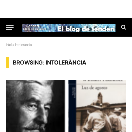
Inici
»
intolerància
BROWSING:
INTOLERÀNCIA