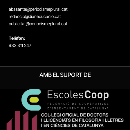
(Twitter)
abasanta@periodismeplural.cat
redaccio@diarieducacio.cat
publicitat@periodismeplural.cat
Telèfon:
932 311 247
AMB EL SUPORT DE