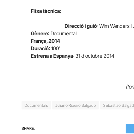
Fitxa tècnica:
Direcció i guió
: Wim Wenders i 
Gènere
: Documental
França, 2014
Duració
: 100′
Estrena a Espanya
: 31 d’octubre 2014
(fon
Documentals
Juliano Ribeiro Salgado
Sebastiao Salga
SHARE.