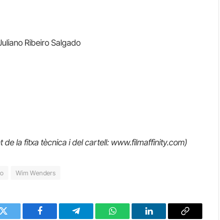
Juliano Ribeiro Salgado
t de la fitxa tècnica i del cartell: www.filmaffinity.com)
do
Wim Wenders
Twitter
Facebook
Telegram
WhatsApp
LinkedIn
Copy