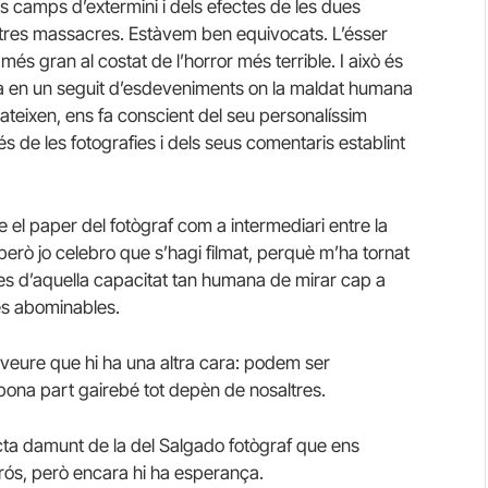
s camps d’extermini i dels efectes de les dues
altres massacres. Estàvem ben equivocats. L’ésser
és gran al costat de l’horror més terrible. I això és
ura en un seguit d’esdeveniments on la maldat humana
 pateixen, ens fa conscient del seu personalíssim
és de les fotografies i dels seus comentaris establint
 el paper del fotògraf com a intermediari entre la
a, però jo celebro que s’hagi filmat, perquè m’ha tornat
es d’aquella capacitat tan humana de mirar cap a
és abominables.
veure que hi ha una altra cara: podem ser
bona part gairebé tot depèn de nosaltres.
cta damunt de la del Salgado fotògraf que ens
lorós, però encara hi ha esperança.