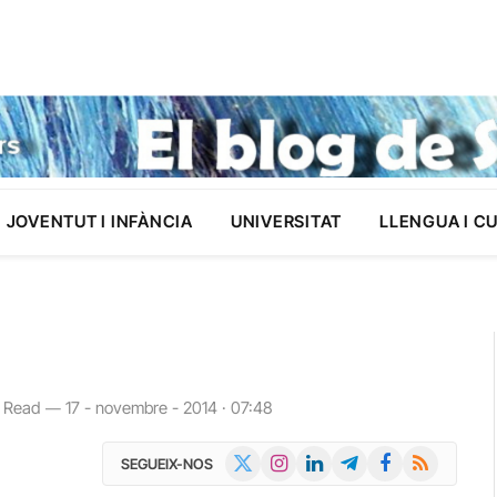
JOVENTUT I INFÀNCIA
UNIVERSITAT
LLENGUA I C
 Read
17 - novembre - 2014 · 07:48
X
Instagram
LinkedIn
Telegram
Facebook
RSS
SEGUEIX-NOS
(Twitter)