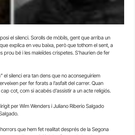
osi el silenci. Sorolls de mòbils, gent que arriba un
 que explica en veu baixa, però que tothom el sent, a
ès prou bé i les maleïdes crispetes. S’haurien de fer
ra” el silenci era tan dens que no aconseguiríem
veixen per fer forats a l’asfalt del carrer. Quan
 cap cot, com si acabés d’assistir a un acte religiós.
dirigit per Wim Wenders i Juliano Riberio Salgado
 Salgado.
d’horrors que hem fet realitat després de la Segona