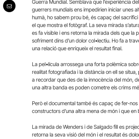
Guerra Mundial. Semblava que l’experiència del
guerrers mundials ens impedirien iniciar unes 
humà, ho sabem prou bé, és capaç del sacrifici m
el que mostra el fotògraf. La seva mirada s’at
es fa visible i ens retorna la mirada dels que la
sofriment dins d’un dolor col•lectiu. Ho fa a trav
una relació que enriqueix el resultat final.
La pel•lícula arrossega una forta polèmica sobre
realitat fotografiada i la distància on ell se situ
a recordar que des de la innocència del món, d
una altra banda es poden cometre els crims m
Però el documental també és capaç de fer-nos 
constructors d’una altra mena de món i que en 
La mirada de Wenders i de Salgado fill es proje
retorna la seva visió del món i el resultat és do