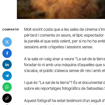
Molt sovint costa que a les sales de cinema s’imp
COMPARTIR
pèl tard i comenta on seure, el típic espectador
la parella el que està veient, per si no ho ha ent
sessions amb crispetes i sessions sense.
A la sala on vaig anar a veure ”La sal de la tier
foradar-lo ni amb una màquina d’aquelles que ser
s’acaba, el públic s’aixeca sense dir res i amb el
I què és “La sal de la tierra”? És el documental 
sobre els reportatges fotogràfics de Sebastiao
Aquest fotògraf ha estat testimoni d’un seguit 