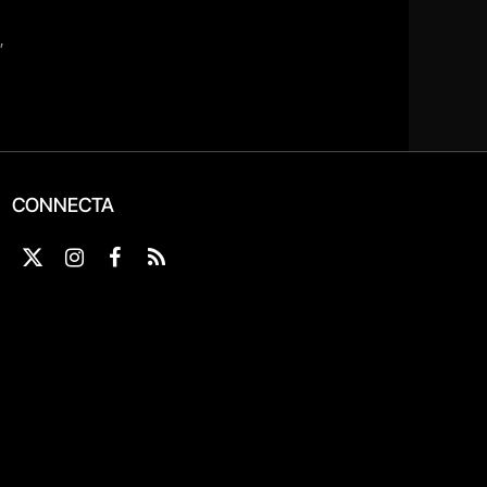
CONNECTA
X
Instagram
Facebook
RSS
(Twitter)