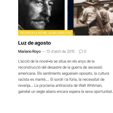
VALORS A LA NOVEL.LA DEL SEGLE XX
Luz de agosto
Mariano Royo
13 d'abril de 2015
0
L’acció de la novel•la se situa en els anys de la
reconstrucció del desastre de la guerra de secessió
americana. Els sentiments segueixen oposats, la cultura
racista es manté…. El soroll i la fúria, la necessitat de
revenja… La proclama antiracista de Walt Whitman,
gairebé un segle abans encara espera la seva oportunitat.