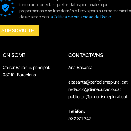
ON SOM?
CONTACTA'NS
Carrer Bailén 5, principal.
Ana Basanta
08010, Barcelona
abasanta@periodismeplural.cat
redaccio@diarieducacio.cat
publicitat@periodismeplural.cat
Telèfon:
932 311 247