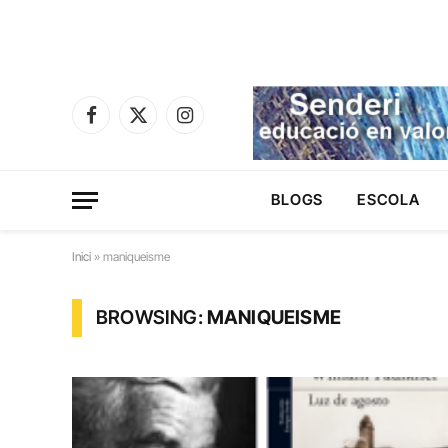
Facebook
X
Instagram
(Twitter)
BLOGS
ESCOLA
Inici
»
maniqueisme
BROWSING:
MANIQUEISME