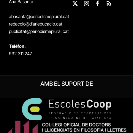
Ana Basanta
X
Instagram
Facebook
RSS
(Twitter)
abasanta@periodismeplural.cat
redaccio@diarieducacio.cat
publicitat@periodismeplural.cat
Telèfon:
932 311 247
AMB EL SUPORT DE