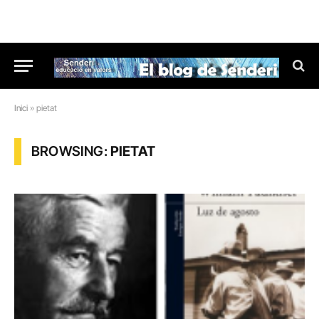
Inici
»
pietat
BROWSING:
PIETAT