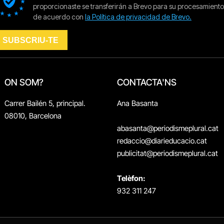
ON SOM?
CONTACTA'NS
Carrer Bailén 5, principal.
Ana Basanta
08010, Barcelona
abasanta@periodismeplural.cat
redaccio@diarieducacio.cat
publicitat@periodismeplural.cat
Telèfon:
932 311 247