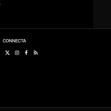
CONNECTA
X
Instagram
Facebook
RSS
(Twitter)