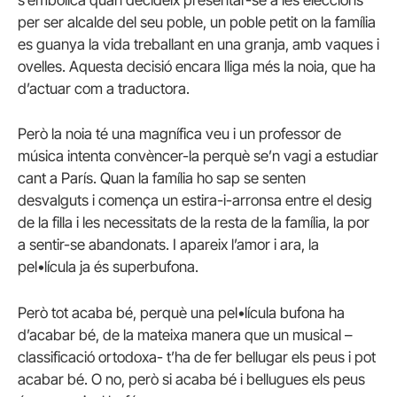
s’embolica quan decideix presentar-se a les eleccions
per ser alcalde del seu poble, un poble petit on la família
es guanya la vida treballant en una granja, amb vaques i
ovelles. Aquesta decisió encara lliga més la noia, que ha
d’actuar com a traductora.
Però la noia té una magnífica veu i un professor de
música intenta convèncer-la perquè se’n vagi a estudiar
cant a París. Quan la família ho sap se senten
desvalguts i comença un estira-i-arronsa entre el desig
de la filla i les necessitats de la resta de la família, la por
a sentir-se abandonats. I apareix l’amor i ara, la
pel•lícula ja és superbufona.
Però tot acaba bé, perquè una pel•lícula bufona ha
d’acabar bé, de la mateixa manera que un musical –
classificació ortodoxa- t’ha de fer bellugar els peus i pot
acabar bé. O no, però si acaba bé i bellugues els peus