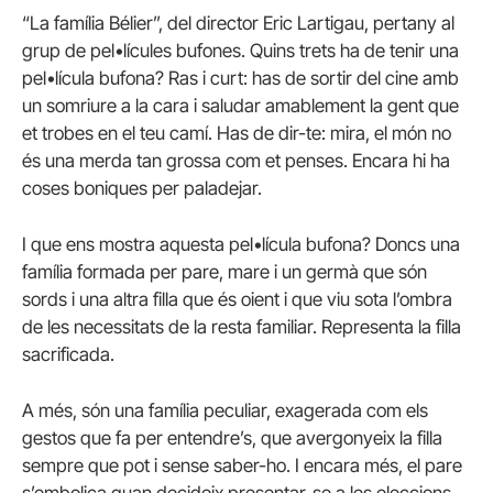
“La família Bélier”, del director Eric Lartigau, pertany al
grup de pel•lícules bufones. Quins trets ha de tenir una
pel•lícula bufona? Ras i curt: has de sortir del cine amb
un somriure a la cara i saludar amablement la gent que
et trobes en el teu camí. Has de dir-te: mira, el món no
és una merda tan grossa com et penses. Encara hi ha
coses boniques per paladejar.
I que ens mostra aquesta pel•lícula bufona? Doncs una
família formada per pare, mare i un germà que són
sords i una altra filla que és oient i que viu sota l’ombra
de les necessitats de la resta familiar. Representa la filla
sacrificada.
A més, són una família peculiar, exagerada com els
gestos que fa per entendre’s, que avergonyeix la filla
sempre que pot i sense saber-ho. I encara més, el pare