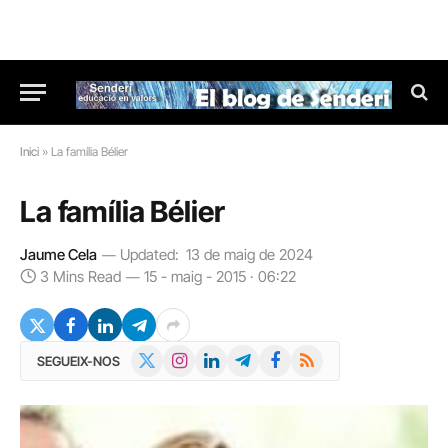
Inici
»
La família Bélier
La família Bélier
Jaume Cela
Updated:
13 de maig de 2024
3 Mins Read
15 - maig - 2015 · 06:22
X
Instagram
LinkedIn
Telegram
Facebook
RSS
SEGUEIX-NOS
(Twitter)