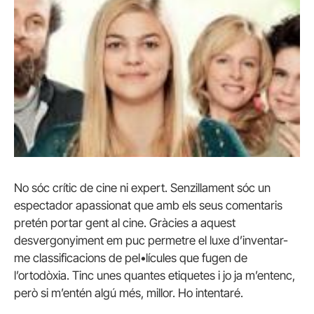
No sóc crític de cine ni expert. Senzillament sóc un
espectador apassionat que amb els seus comentaris
pretén portar gent al cine. Gràcies a aquest
desvergonyiment em puc permetre el luxe d’inventar-
me classificacions de pel•lícules que fugen de
l’ortodòxia. Tinc unes quantes etiquetes i jo ja m’entenc,
però si m’entén algú més, millor. Ho intentaré.