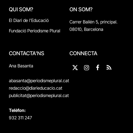
QUI SOM?
ON SOM?
El Diari de l'Educació
Carrer Bailén 5, principal.
08010, Barcelona
Fundació Periodisme Plural
CONTACTA'NS
CONNECTA
Ana Basanta
X
Instagram
Facebook
RSS
(Twitter)
abasanta@periodismeplural.cat
redaccio@diarieducacio.cat
publicitat@periodismeplural.cat
Telèfon:
932 311 247