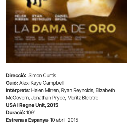
Direcció
: Simon Curtis
Guió:
Alexi Kaye Campbell
Intèrprets
: Helen Mirren, Ryan Reynolds, Elizabeth
McGovern, Jonathan Pryce, Moritz Bleibtre
USA i Regne Unit, 2015
Duració
: 109′
Estrena a Espanya
: 10 abril 2015