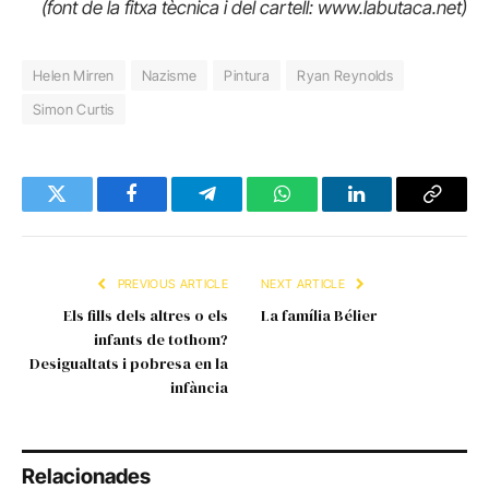
(font de la fitxa tècnica i del cartell: www.labutaca.net)
Helen Mirren
Nazisme
Pintura
Ryan Reynolds
Simon Curtis
Twitter
Facebook
Telegram
WhatsApp
LinkedIn
Copy
Link
PREVIOUS ARTICLE
NEXT ARTICLE
Els fills dels altres o els
La família Bélier
infants de tothom?
Desigualtats i pobresa en la
infància
Relacionades