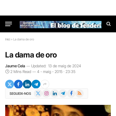
Inici
»
La dama de oro
La dama de oro
Jaume Cela
Updated:
13 de maig de 2024
2 Mins Read
4 - maig - 2015 · 23:35
X
Instagram
LinkedIn
Telegram
Facebook
RSS
SEGUEIX-NOS
(Twitter)