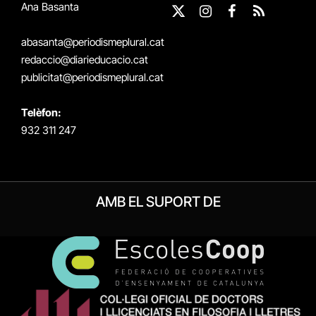
Ana Basanta
X
Instagram
Facebook
RSS
(Twitter)
abasanta@periodismeplural.cat
redaccio@diarieducacio.cat
publicitat@periodismeplural.cat
Telèfon:
932 311 247
AMB EL SUPORT DE