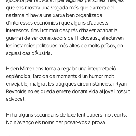
ajudada per l’advocat i per algunes persones més, és
que ens mostra una vegada més que darrera del
nazisme hi havia una xarxa ben organitzada
d’interessos econòmics i que alguns d’aquests
interessos, fins i tot molt després d’haver acabat la
guerra i de ser coneixedors de l’Holocaust, afectaven
les instàncies polítiques més altes de molts països, en
aquest cas d’Àustria.
Helen Mirren ens torna a regalar una interpretació
esplèndida, farcida de moments d’un humor molt
envejable, malgrat les tràgiques circumstàncies, i Ryan
Reynolds no es queda enrere donant vida al jove i tossut
advocat.
Hi ha alguns secundaris de luxe fent papers molt curts.
No n’avanço els noms per posar-vos a prova.