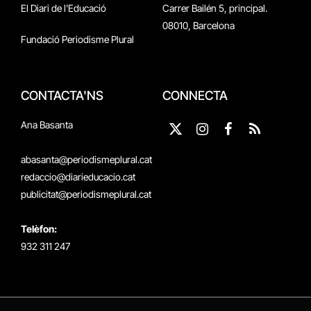
El Diari de l'Educació
Carrer Bailén 5, principal.
08010, Barcelona
Fundació Periodisme Plural
CONTACTA'NS
CONNECTA
Ana Basanta
X
Instagram
Facebook
RSS
(Twitter)
abasanta@periodismeplural.cat
redaccio@diarieducacio.cat
publicitat@periodismeplural.cat
Telèfon:
932 311 247