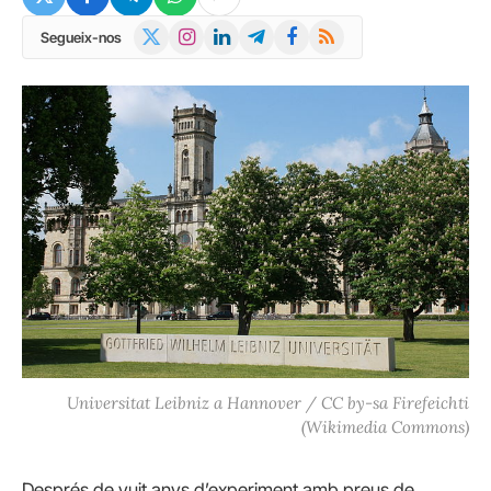
X
Instagram
LinkedIn
Telegram
Facebook
RSS
Segueix-nos
(Twitter)
Universitat Leibniz a Hannover / CC by-sa Firefeichti
(Wikimedia Commons)
Després de vuit anys d’experiment amb preus de