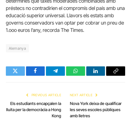
determinés que taxes moderades combinades amb
préstecs no contradirien el compromís del país amb una
educació superior universal. Llavors els estats amb
governs conservadors van optar per cobrar un preu de
1.ooo euros l’any, recorda The Times.
Alemanya
Twitter
Facebook
Telegram
WhatsApp
LinkedIn
Copy
Link
PREVIOUS ARTICLE
NEXT ARTICLE
Els estudiants encapçalen la
Nova York deixa de qualificar
lluita per la democràcia a Hong
les seves escoles públiques
Kong
amb lletres