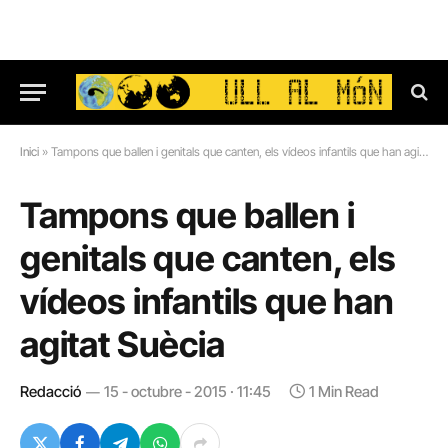
Inici
»
Tampons que ballen i genitals que canten, els vídeos infantils que han agitat Suècia
Tampons que ballen i
genitals que canten, els
vídeos infantils que han
agitat Suècia
Redacció
15 - octubre - 2015 · 11:45
1 Min Read