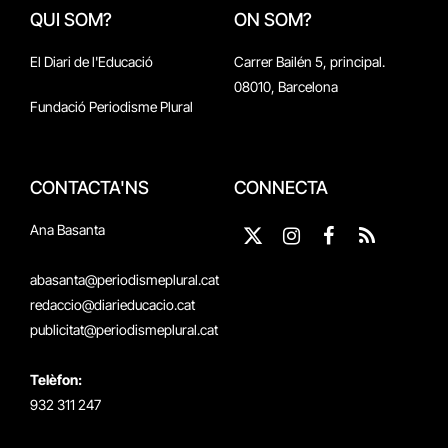
QUI SOM?
ON SOM?
El Diari de l'Educació
Carrer Bailén 5, principal.
08010, Barcelona
Fundació Periodisme Plural
CONTACTA'NS
CONNECTA
Ana Basanta
X
Instagram
Facebook
RSS
(Twitter)
abasanta@periodismeplural.cat
redaccio@diarieducacio.cat
publicitat@periodismeplural.cat
Telèfon:
932 311 247