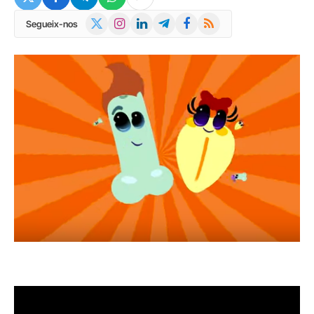
X
Instagram
LinkedIn
Telegram
Facebook
RSS
Segueix-nos
(Twitter)