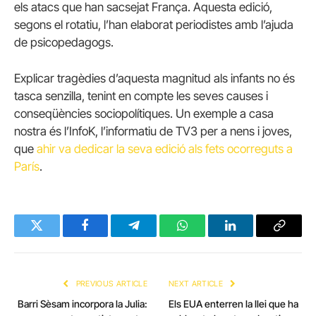
els atacs que han sacsejat França. Aquesta edició,
segons el rotatiu, l’han elaborat periodistes amb l’ajuda
de psicopedagogs.
Explicar tragèdies d’aquesta magnitud als infants no és
tasca senzilla, tenint en compte les seves causes i
conseqüències sociopolítiques. Un exemple a casa
nostra és l’InfoK, l’informatiu de TV3 per a nens i joves,
que
ahir va dedicar la seva edició als fets ocorreguts a
París
.
Twitter
Facebook
Telegram
WhatsApp
LinkedIn
Copy
Link
PREVIOUS ARTICLE
NEXT ARTICLE
Barri Sèsam incorpora la Julia:
Els EUA enterren la llei que ha