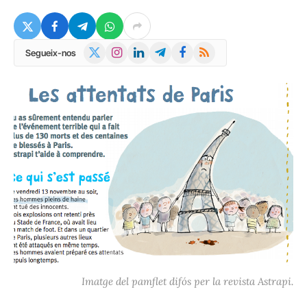
X
Instagram
LinkedIn
Telegram
Facebook
RSS
Segueix-nos
(Twitter)
Imatge del pamflet difós per la revista Astrapi.