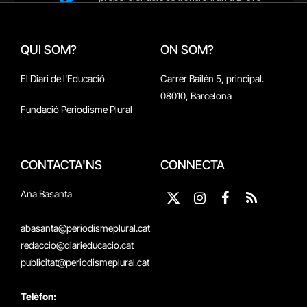
QUI SOM?
ON SOM?
El Diari de l'Educació
Carrer Bailén 5, principal.
08010, Barcelona
Fundació Periodisme Plural
CONTACTA'NS
CONNECTA
Ana Basanta
X
Instagram
Facebook
RSS
(Twitter)
abasanta@periodismeplural.cat
redaccio@diarieducacio.cat
publicitat@periodismeplural.cat
Telèfon: