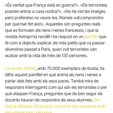
«És veritat que França està en guerra?». «Els terroristes
podrien entrar a casa nostra?». «No he vist les imatges
però prefereixo no veure-les. Només vull comprendre
per què han fet això». Aquestes són preguntes reals
que es formulen els nens i nenes francesos, i que la
revista
Astrapi
ha recollit i ha respost en un
pamflet
que
té com a objectiu explicar als més petits què va passar
divendres passat a París, quan vuit terroristes van
acabar amb la vida de més de 130 persones.
La revista infantil
, amb 70.000 exemplars de tirada, ha
difós aquest pamflet en què anima als nens i nenes a
parlar dels fets amb els seus pares. També mira de
respondre interrogants com qui són els terroristes o per
què ataquen França, preguntes que de ben segur els
docents hauran de respondre als seus alumnes.
Per
això la Ministra d’Educació va enviar-los una carta amb
recomanacions i recursos
.