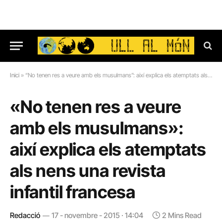
Inici
»
“No tenen res a veure amb els musulmans”: així explica els atemptats als nens una revista infantil francesa
«No tenen res a veure
amb els musulmans»:
així explica els atemptats
als nens una revista
infantil francesa
Redacció
17 - novembre - 2015 · 14:04
2 Mins Read