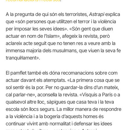
A la pregunta de qui són els terroristes,
Astrapi
explica
que «són persones que utilitzen el terror i la violència
per imposar les seves idees». «Són gent que diuen
actuar en nom de l’Islam», afegeix la revista, però
aclareix acte seguit que no tenen res a veure amb la
immensa majoria dels musulmans, que viuen la seva fe
tranquil·lament».
El pamflet també els dóna recomanacions sobre com
actuar davant els atemptats. «La primera cosa que se
sol sentir és la por. Per no guardar-la dins d’un mateix,
cal parlar-ne», aconsella la revista. «Visquis a París o a
qualsevol altre lloc, sàpigues que casa teva i la teva
escola són llocs segurs. La millor manera de respondre
a la violència i a la bogeria d’aquests homes és
continuar vivint amb normalitat i defensar les idees