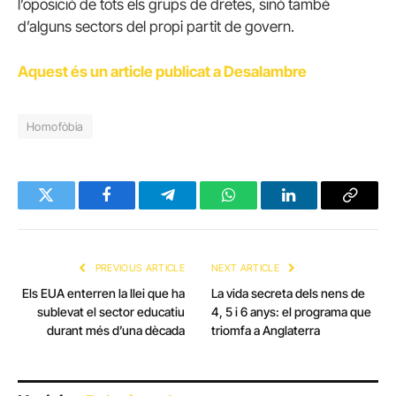
l’oposició de tots els grups de dretes, sinó també
d’alguns sectors del propi partit de govern.
Aquest és un article publicat a Desalambre
Homofòbia
Twitter
Facebook
Telegram
WhatsApp
LinkedIn
Copy
Link
PREVIOUS ARTICLE
NEXT ARTICLE
Els EUA enterren la llei que ha
La vida secreta dels nens de
sublevat el sector educatiu
4, 5 i 6 anys: el programa que
durant més d’una dècada
triomfa a Anglaterra