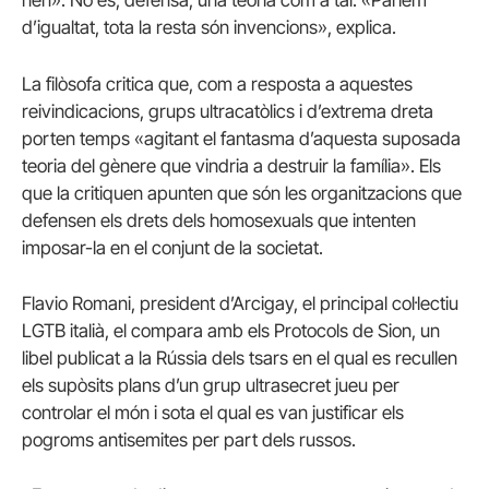
nen». No és, defensa, una teoria com a tal. «Parlem
d’igualtat, tota la resta són invencions», explica.
La filòsofa critica que, com a resposta a aquestes
reivindicacions, grups ultracatòlics i d’extrema dreta
porten temps «agitant el fantasma d’aquesta suposada
teoria del gènere que vindria a destruir la família». Els
que la critiquen apunten que són les organitzacions que
defensen els drets dels homosexuals que intenten
imposar-la en el conjunt de la societat.
Flavio Romani, president d’Arcigay, el principal col·lectiu
LGTB italià, el compara amb els Protocols de Sion, un
libel publicat a la Rússia dels tsars en el qual es recullen
els supòsits plans d’un grup ultrasecret jueu per
controlar el món i sota el qual es van justificar els
pogroms antisemites per part dels russos.