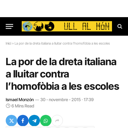
Inici
»
La por de la dreta italiana a lluitar contra l’homofòbia a les escoles
La por de la dreta italiana
a lluitar contra
l’homofòbia a les escoles
Ismael Monzón
30 - novembre - 2015 · 17:39
6 Mins Read