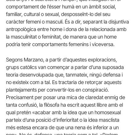
comportament de l’ésser humà en un àmbit social,
familiar, cultural o sexual, desposseïnt-lo del seu
caràcter femení o masculí. És a dir, separant la disjuntiva
antropològica entre home i dona de la relacionada amb
la masculinitat o feminitat, de manera que un home
podria tenir comportaments femenins i viceversa.
Segons Marzano, a partir d’aquestes exploracions,
grups catòlics van començar a parlar d’una suposada
teoria desenvolupada que, tanmateix, ningú defensa i
no existeix com a tal. Es tractaria de retorçar aquests
plantejaments per convertir-los en conspiració.
Precisament per posar una mica de claredat enmig de
tanta confusió, la filòsofa ha escrit aquest llibre amb el
qual pretén «acabar amb la idea que un homosexual
parteix d’una posició d’inferioritat o la idea masclista
més estesa encara de que una nena és inferior a un