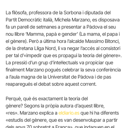
La filòsofa, professora de la Sorbona i diputada del
Partit Democràtic italià, Michela Marzano, es disposava
fa un parell de setmanes a presentar a Pàdova el seu
nou llibre ‘Mamma, papà e gender’ (La mama, el papa i
el gènere). Però a última hora l’alcalde Massimo Bitonci,
de la dretana Lliga Nord, li va negar l’accés al consistori
per tal d’
«impedir que es propagui la teoria del gènere».
La pressió d’un grup d’intel·lectuals va propiciar que
finalment Marzano pogués celebrar la seva conferència
a l’aula magna de la Universitat de Pàdova i de pas
reaparegués el debat sobre aquest corrent.
Perquè, què és exactament la teoria del
gènere? Segons la pròpia autora d’aquest llibre,
«res». Marzano explica a
eldiario.es
que hi ha diferents
«estudis del gènere, que es van desenvolupar a partir
dels anys 70 sobretot a França», que indaguen en el