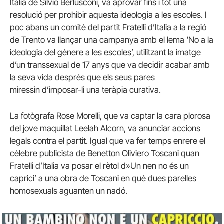
Itàlia de Silvio Berlusconi, va aprovar fins i tot una
resolució per prohibir aquesta ideologia a les escoles. I
poc abans un comitè del partit Fratelli d’Italia a la regió
de Trento va llançar una campanya amb el lema ‘No a la
ideologia del gènere a les escoles’, utilitzant la imatge
d’un transsexual de 17 anys que va decidir acabar amb
la seva vida després que els seus pares
miressin d’imposar-li una teràpia curativa.
La fotògrafa Rose Morelli, que va captar la cara plorosa
del jove maquillat Leelah Alcorn, va anunciar accions
legals contra el partit. Igual que va fer temps enrere el
cèlebre publicista de Benetton Oliviero Toscani quan
Fratelli d’Italia va posar el rètol d»Un nen no és un
caprici’ a una obra de Toscani en què dues parelles
homosexuals aguanten un nadó.