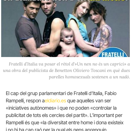
Fratelli d’Italia va posar el rètol d'»Un nen no és un caprici» a
una obra del publicista de Benetton Oliviero Toscani en què dues
parelles homosexuals sostenen a un nadó.
El cap del grup parlamentari de Fratelli d’Italia, Fabio
Rampelli, respon a
eldiario.es
que aquelles van ser
«iniciatives autònomes» i que no poden «controlar la
publicitat de tots els cercles del partit». L’important per
Rampelli és que «la diversitat entre home i dona existeix
i no hi ha cap raó per la qual els nens aprenguin