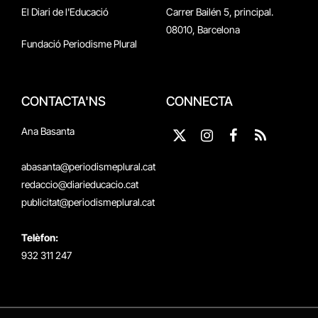
El Diari de l'Educació
Carrer Bailén 5, principal.
08010, Barcelona
Fundació Periodisme Plural
CONTACTA'NS
CONNECTA
Ana Basanta
X
Instagram
Facebook
RSS
(Twitter)
abasanta@periodismeplural.cat
redaccio@diarieducacio.cat
publicitat@periodismeplural.cat
Telèfon:
932 311 247