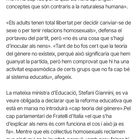
conceptes que són contraris a la naturalesa humana».
«Els adults tenen total llibertat per decidir canviar-se de
sexe o per tenir relacions homosexuals», defensa el
portaveu del partit, però «no és una cosa que s’hagi
d’inocular als nens». «Tant de bo fos cert que la teoria
del gènere no existeix, perquè això significaria que hem
guanyat la partida, però hem comprovat que hi ha una
activitat espasmòdica de certs grups que no fa cap bé
al sistema educatiu», afegeix.
La mateixa ministra d’Educació, Stefani Giannini, es va
veure obligada a declarar que la reforma educativa que
està en marxa no introduirà «cap teoria del gènere».Pel
cap parlamentari de Fratelli d’Italia «el que s’ha
d’explicar als nens és com funciona el cos i això ja es
fa». Mentre que els col·lectius homosexuals reclamen