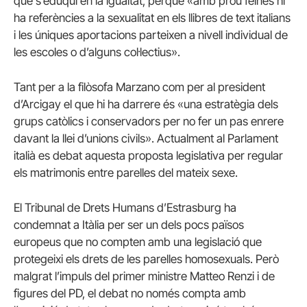
que s’eduqui en la igualtat, perquè «amb prou feines hi
ha referències a la sexualitat en els llibres de text italians
i les úniques aportacions parteixen a nivell individual de
les escoles o d’alguns col·lectius».
Tant per a la filòsofa Marzano com per al president
d’Arcigay el que hi ha darrere és «una estratègia dels
grups catòlics i conservadors per no fer un pas enrere
davant la llei d’unions civils». Actualment al Parlament
italià es debat aquesta proposta legislativa per regular
els matrimonis entre parelles del mateix sexe.
El Tribunal de Drets Humans d’Estrasburg ha
condemnat a Itàlia per ser un dels pocs països
europeus que no compten amb una legislació que
protegeixi els drets de les parelles homosexuals. Però
malgrat l’impuls del primer ministre Matteo Renzi i de
figures del PD, el debat no només compta amb