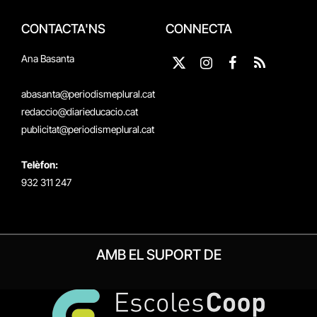
CONTACTA'NS
CONNECTA
Ana Basanta
X
Instagram
Facebook
RSS
(Twitter)
abasanta@periodismeplural.cat
redaccio@diarieducacio.cat
publicitat@periodismeplural.cat
Telèfon:
932 311 247
AMB EL SUPORT DE