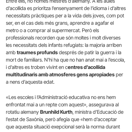
Entre ells, no només mestres d’alemany. A les aules
d’acollida es prioritza l’ensenyament de l’idioma i d’altres
necessitats pràctiques per a la vida dels joves, com pot
ser, en el cas dels més grans, aprendre a agafar el
metro o a comprar al supermercat. Però els
professionals recorden que són moltes i molt diverses
les necessitats dels infants refugiats: la majoria arriben
amb
traumes profunds
després de patir la guerra i la
mort de familiars. N’hi ha que no han anat mai a l’escola,
i d’altres es troben vivint en c
entres d’acollida
multitudinaris amb atmosferes gens apropiades
per
a nens d’aquesta edat.
«Les escoles i l’Administració educativa no ens hem
enfrontat mai a un repte com aquest», assegurava al
rotatiu alemany
Brunhild Kurth
, ministra d’Educació de
l’estat de Saxònia, però afegia que «hem d’acceptar
que aquesta situació exepcional serà la norma durant