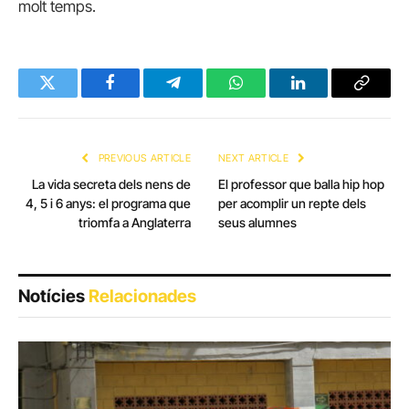
molt temps.
Twitter
Facebook
Telegram
WhatsApp
LinkedIn
Copy
Link
PREVIOUS ARTICLE
NEXT ARTICLE
La vida secreta dels nens de
El professor que balla hip hop
4, 5 i 6 anys: el programa que
per acomplir un repte dels
triomfa a Anglaterra
seus alumnes
Notícies
Relacionades