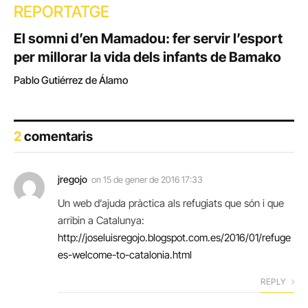
REPORTATGE
El somni d’en Mamadou: fer servir l’esport
per millorar la vida dels infants de Bamako
Pablo Gutiérrez de Álamo
2
comentaris
jregojo
on
15 de gener de 2016 17:33
Un web d’ajuda pràctica als refugiats que són i que
arribin a Catalunya:
http://joseluisregojo.blogspot.com.es/2016/01/refuge
es-welcome-to-catalonia.html
REPLY