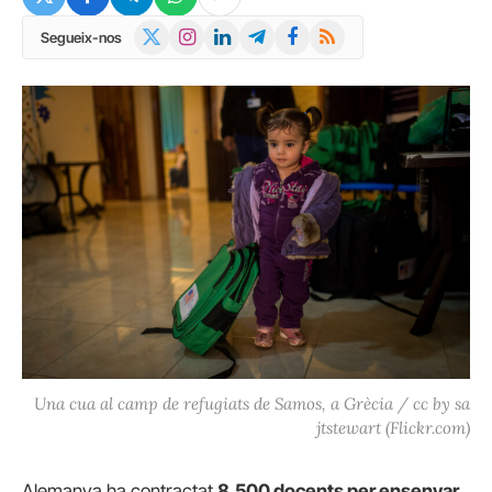
X
Instagram
LinkedIn
Telegram
Facebook
RSS
Segueix-nos
(Twitter)
Una cua al camp de refugiats de Samos, a Grècia / cc by sa
jtstewart (Flickr.com)
Alemanya ha contractat
8.500 docents per ensenyar