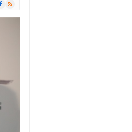
am
cebook
RSS