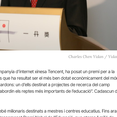
Charles Chen Yidan / Yida
mpanyia d’internet xinesa Tencent, ha posat un premi per a la
es que ha resultat ser el més ben dotat econòmicament del mó
rdons: un d’ells destinat a projectes de recerca del camp
e “abordin els reptes més importants de l’educació”. Cadascun d’
ebé milionaris destinats a mestres i centres educatius. Fins ara