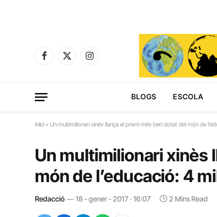
Facebook
X
Instagram
(Twitter)
BLOGS
ESCOLA
Inici
»
Un multimilionari xinès llança el premi més ben dotat del món de l’ed
Un multimilionari xinès 
món de l’educació: 4 mi
Redacció
18 - gener - 2017 · 16:07
2 Mins Read