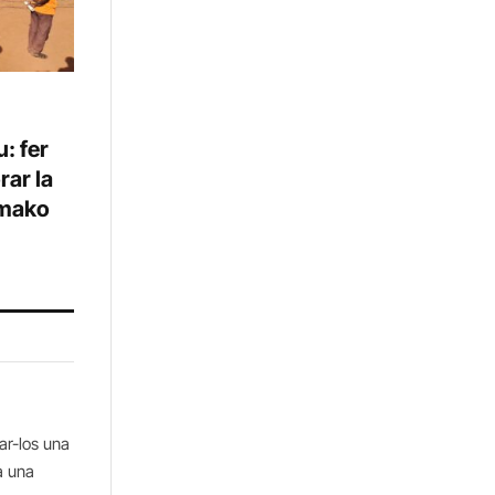
: fer
rar la
amako
ar-los una
a una