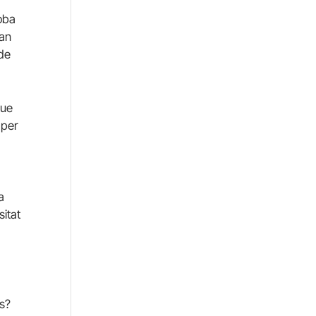
roba
ran
 de
que
 per
a
sitat
us?