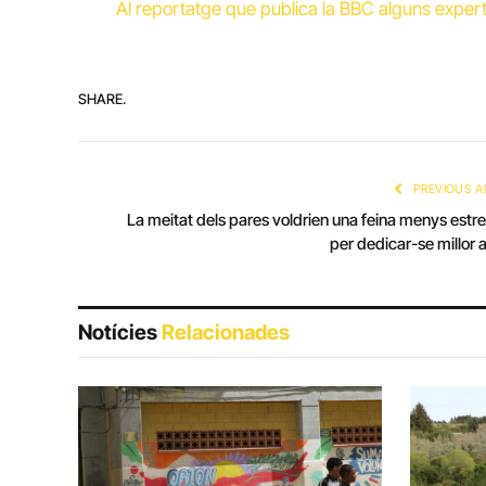
Al reportatge que publica la BBC alguns exper
SHARE.
PREVIOUS A
La meitat dels pares voldrien una feina menys estr
per dedicar-se millor als
Notícies
Relacionades