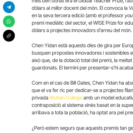
més ben donat era el Global Teacher Prize, l’a
dòlars al
millor
docent del món. El convoca la Va
en la seva tercera edició (amb el professor
you
premi mediàtic del sector, el WISE Prize for ed
dòlars a projectes innovadors d’arreu del món.
Chen Yidan està aquests dies de gira per Eur
busquen propostes innovadores i sostenibles e
això que, de la dotació total del premi, la meit
guardonats. El termini per presentar-s’hi acaba
Com en el cas de Bill Gates, Chen Yidan ha ab
que el va fer ric per dedicar-se a projectes fil
privada
Wuhan College
amb un model educatiu
contraposició al sistema xinès basat en la sup
arribava a tota la població, ha optat ara pel pr
¿Però estem segurs que aquests premis tan gene