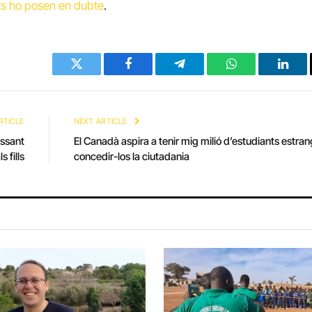
ts ho posen en dubte
.
Twitter
Facebook
Telegram
WhatsApp
Linke
RTICLE
NEXT ARTICLE
essant
El Canadà aspira a tenir mig milió d’estudiants estran
 fills
concedir-los la ciutadania