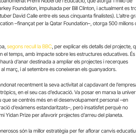
utoanomenat Premi Nobel de l’Educació, que atorga 1 milió de
rkey Foundation, impulsada per Bill Clinton, i actualment es t
tuber
David Calle entre els seus cinquanta finalistes). L’altre g
ucation –finançat per la Qatar Foundation–, otorga 500 milions
opa,
segons recull la BBC
, per explicar els detalls del projecte, 
n el temps, amb impacte sobre les estructures educatives. És
at haurà d’anar destinada a ampliar els projectes i recerques
 al març, i al setembre es coneixeran els guanyadors.
andonat recentment la seva activitat al capdavant de l’empres
antròpics, en el seu cas d’educació. Va posar en marxa la univer
 que se centrés més en el desenvolupament personal –en
eració d’exàmens estandaritzats–, però insatisfet perquè no
emi Yidan Prize per afavorir projectes d’arreu del planeta.
rosos són la millor estratègia per fer aflorar canvis educati