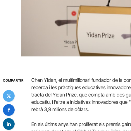
Chen Yidan, el multimilionari fundador de la co
COMPARTIR
recerca i les pràctiques educatives innovador
tracta del Yidan Prize, que compta amb dos gua
educatiu, i l’altre a iniciatives innovadores qu
rebrà 3,9 milions de dòlars.
En els últims anys han proliferat els premis gair