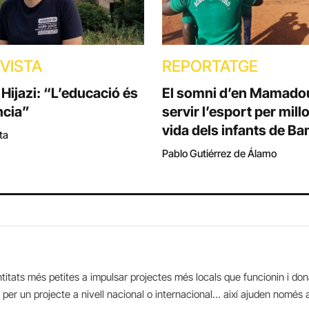
VISTA
REPORTATGE
Hijazi: “L’educació és
El somni d’en Mamadou
ncia”
servir l’esport per millo
vida dels infants de B
ta
Pablo Gutiérrez de Álamo
ntitats més petites a impulsar projectes més locals que funcionin i don
 per un projecte a nivell nacional o internacional… així ajuden només 