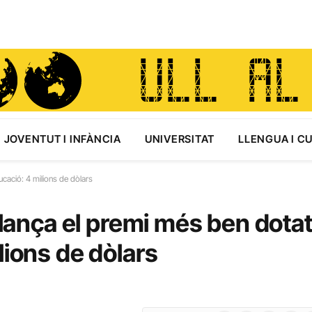
JOVENTUT I INFÀNCIA
UNIVERSITAT
LLENGUA I C
ucació: 4 milions de dòlars
llança el premi més ben dotat
lions de dòlars