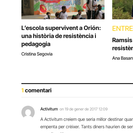
L’escola supervivent a Orión:
ENTRE
una història de resistència i
Ramsis 
pedagogia
resistè
Cristina Segovia
Ana Basan
1
comentari
Activitum
on
19 de gener de 2017 12:09
A Activitum creiem que seria millor destinar qua
empenta per crèixer. Tants diners haurien de ser