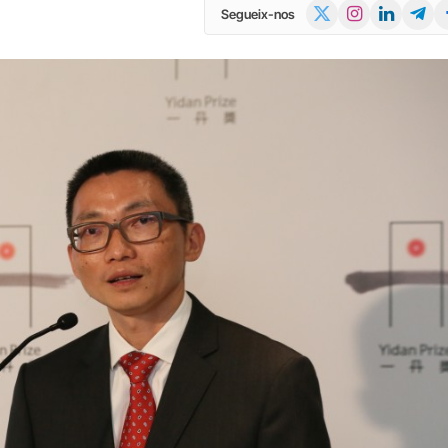
X
Instagram
LinkedIn
Telegr
Fa
Segueix-nos
(Twitter)