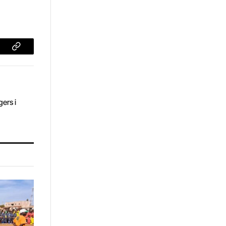
dIn
Copy
Link
gers i