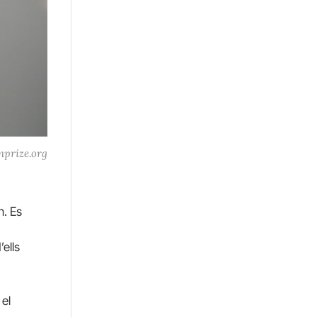
nprize.org
n. Es
ells
 el