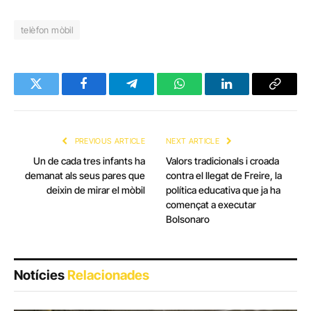
telèfon mòbil
Twitter
Facebook
Telegram
WhatsApp
LinkedIn
Copy
Link
PREVIOUS ARTICLE
NEXT ARTICLE
Un de cada tres infants ha
Valors tradicionals i croada
demanat als seus pares que
contra el llegat de Freire, la
deixin de mirar el mòbil
política educativa que ja ha
començat a executar
Bolsonaro
Notícies
Relacionades