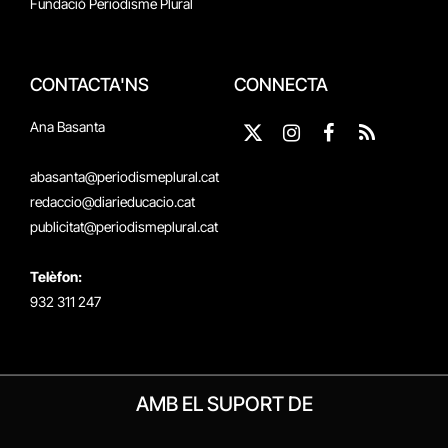
Fundació Periodisme Plural
CONTACTA'NS
CONNECTA
Ana Basanta
X
Instagram
Facebook
RSS
(Twitter)
abasanta@periodismeplural.cat
redaccio@diarieducacio.cat
publicitat@periodismeplural.cat
Telèfon:
932 311 247
AMB EL SUPORT DE