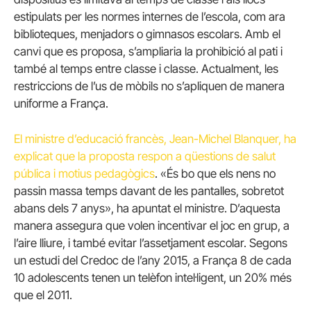
estipulats per les normes internes de l’escola, com ara
biblioteques, menjadors o gimnasos escolars. Amb el
canvi que es proposa, s’ampliaria la prohibició al pati i
també al temps entre classe i classe. Actualment, les
restriccions de l’us de mòbils no s’apliquen de manera
uniforme a França.
El ministre d’educació francès, Jean-Michel Blanquer, ha
explicat que la proposta respon a qüestions de salut
pública i motius pedagògics
. «
És bo que els nens no
passin massa temps davant de les pantalles, sobretot
abans dels 7 anys», ha apuntat el ministre. D’aquesta
manera assegura que volen incentivar el joc en grup, a
l’aire lliure, i també evitar l’assetjament escolar.
Segons
un estudi del Credoc de l’any 2015, a França 8 de cada
10 adolescents tenen un telèfon intel·ligent, un 20% més
que el 2011.