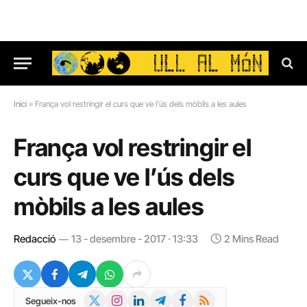
Inici
»
França vol restringir el curs que ve l’ús dels mòbils a les aules
França vol restringir el
curs que ve l’ús dels
mòbils a les aules
Redacció
13 - desembre - 2017 · 13:33
2 Mins Read
X
Instagram
LinkedIn
Telegram
Facebook
RSS
Segueix-nos