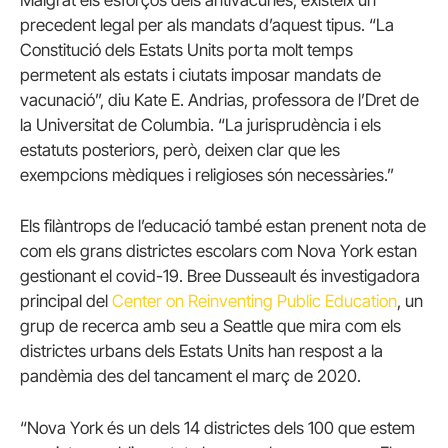
Malgrat els esforços dels antivacunes, existeix un
precedent legal per als mandats d’aquest tipus. “La
Constitució dels Estats Units porta molt temps
permetent als estats i ciutats imposar mandats de
vacunació”, diu Kate E. Andrias, professora de l’Dret de
la Universitat de Columbia. “La jurisprudència i els
estatuts posteriors, però, deixen clar que les
exempcions mèdiques i religioses són necessàries.”
Els filàntrops de l’educació també estan prenent nota de
com els grans districtes escolars com Nova York estan
gestionant el covid-19. Bree Dusseault és investigadora
principal del
Center on Reinventing Public Education
, un
grup de recerca amb seu a Seattle que mira com els
districtes urbans dels Estats Units han respost a la
pandèmia des del tancament el març de 2020.
“Nova York és un dels 14 districtes dels 100 que estem