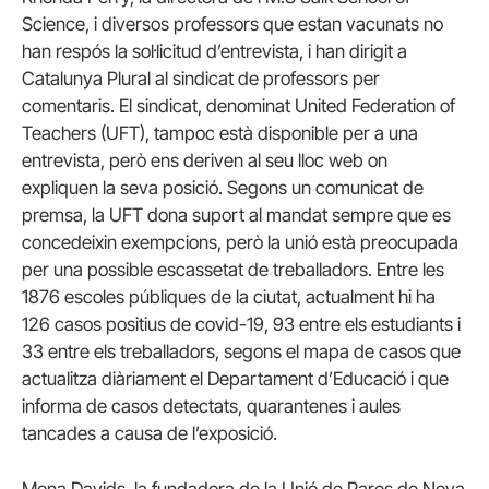
Science, i diversos professors que estan vacunats no
han respós la sol·licitud d’entrevista, i han dirigit a
Catalunya Plural al sindicat de professors per
comentaris. El sindicat, denominat United Federation of
Teachers (UFT), tampoc està disponible per a una
entrevista, però ens deriven al seu lloc web on
expliquen la seva posició. Segons un comunicat de
premsa, la UFT dona suport al mandat sempre que es
concedeixin exempcions, però la unió està preocupada
per una possible escassetat de treballadors. Entre les
1876 escoles públiques de la ciutat, actualment hi ha
126 casos positius de covid-19, 93 entre els estudiants i
33 entre els treballadors, segons el mapa de casos que
actualitza diàriament el Departament d’Educació i que
informa de casos detectats, quarantenes i aules
tancades a causa de l’exposició.
Mona Davids, la fundadora de la Unió de Pares de Nova