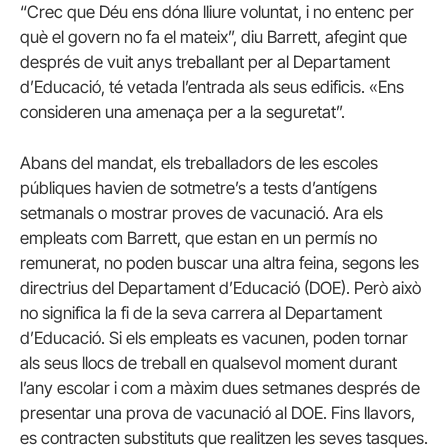
“Crec que Déu ens dóna lliure voluntat, i no entenc per
què el govern no fa el mateix”, diu Barrett, afegint que
després de vuit anys treballant per al Departament
d’Educació, té vetada l’entrada als seus edificis. «Ens
consideren una amenaça per a la seguretat”.
Abans del mandat, els treballadors de les escoles
públiques havien de sotmetre’s a tests d’antígens
setmanals o mostrar proves de vacunació. Ara els
empleats com Barrett, que estan en un permís no
remunerat, no poden buscar una altra feina, segons les
directrius del Departament d’Educació (DOE). Però això
no significa la fi de la seva carrera al Departament
d’Educació. Si els empleats es vacunen, poden tornar
als seus llocs de treball en qualsevol moment durant
l’any escolar i com a màxim dues setmanes després de
presentar una prova de vacunació al DOE. Fins llavors,
es contracten substituts que realitzen les seves tasques.