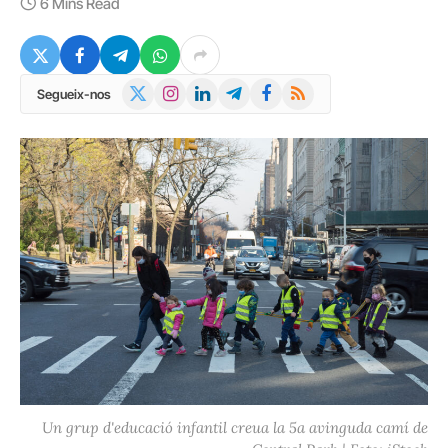
6 Mins Read
X
Instagram
LinkedIn
Telegram
Facebook
RSS
Segueix-nos
(Twitter)
Un grup d'educació infantil creua la 5a avinguda camí de