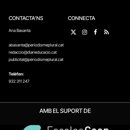
CONTACTA'NS
CONNECTA
Ana Basanta
X
Instagram
Facebook
RSS
(Twitter)
abasanta@periodismeplural.cat
redaccio@diarieducacio.cat
publicitat@periodismeplural.cat
Telèfon:
932 311 247
AMB EL SUPORT DE