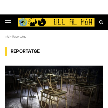
Inici
»
Reportatge
REPORTATGE