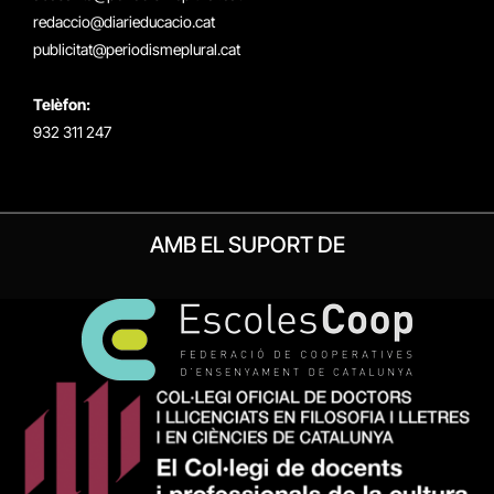
redaccio@diarieducacio.cat
publicitat@periodismeplural.cat
Telèfon:
932 311 247
AMB EL SUPORT DE