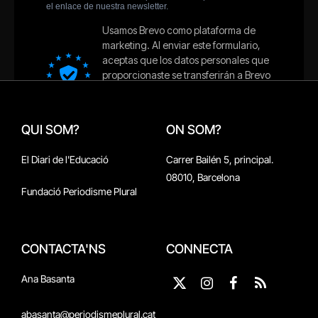
QUI SOM?
ON SOM?
El Diari de l'Educació
Carrer Bailén 5, principal.
08010, Barcelona
Fundació Periodisme Plural
CONTACTA'NS
CONNECTA
Ana Basanta
X
Instagram
Facebook
RSS
(Twitter)
abasanta@periodismeplural.cat