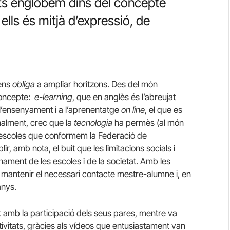
ults englobem dins del concepte
ells és mitjà d’expressió, de
 ens
obliga
a ampliar horitzons. Des del món
concepte:
e-learning
, que en anglès és l’abreujat
 l’ensenyament i a l’aprenentatge
on line
, el que es
onalment, crec que la
tecnologia
ha permès (al món
s escoles que conformem la Federació de
 amb nota, el buit que les limitacions socials i
nament de les escoles i de la societat. Amb les
mantenir el necessari contacte mestre-alumne i, en
anys.
t amb la participació dels seus pares, mentre va
tivitats, gràcies als vídeos que entusiastament van