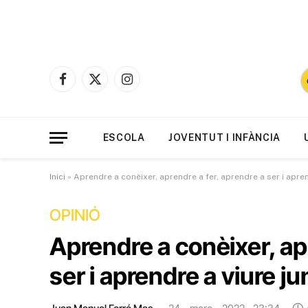
Facebook
X
Instagram
(Twitter)
ESCOLA
JOVENTUT I INFÀNCIA
Inici
»
Aprendre a conèixer, aprendre a fer, aprendre a ser i apren
OPINIÓ
Aprendre a conèixer, ap
ser i aprendre a viure ju