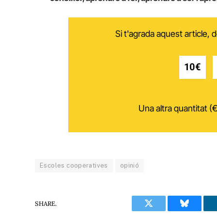
Si t'agrada aquest article,
10€
Una altra quantitat (€
Escoles cooperatives
opinió
SHARE.
Twitter
Bluesky