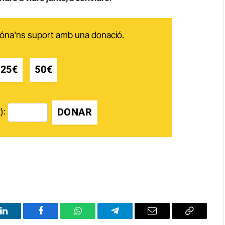
 dóna'ns suport amb una donació.
25€
50€
DONAR
):
LinkedIn
Facebook
WhatsApp
Telegram
Email
Copy