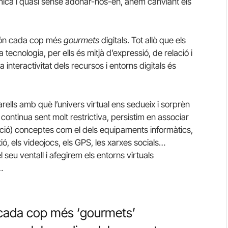
 mica i quasi sense adonar-nos-en, anem canviant els
són cada cop més
gourmets
digitals. Tot allò que els
ecnologia, per ells és mitjà d’expressió, de relació i
interactivitat dels recursos i entorns digitals és
ells amb què l’univers virtual ens sedueix i sorprèn
ontinua sent molt restrictiva, persistim en associar
ació) conceptes com el dels equipaments informàtics,
tió, els videojocs, els GPS, les xarxes socials…
seu ventall i afegirem els entorns virtuals
…
cada cop més ‘gourmets’