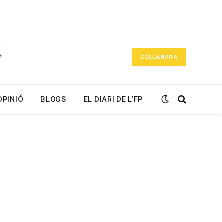
COL·LABORA
OPINIÓ
BLOGS
EL DIARI DE L’FP