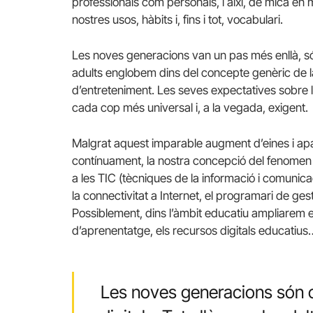
professionals com personals, i així, de mica en
nostres usos, hàbits i, fins i tot, vocabulari.
Les noves generacions van un pas més enllà, 
adults englobem dins del concepte genèric de la t
d’entreteniment. Les seves expectatives sobre la 
cada cop més universal i, a la vegada, exigent.
Malgrat aquest imparable augment d’eines i apar
contínuament, la nostra concepció del fenomen c
a les TIC (tècniques de la informació i comunic
la connectivitat a Internet, el programari de ges
Possiblement, dins l’àmbit educatiu ampliarem el 
d’aprenentatge, els recursos digitals educatius
Les noves generacions són 