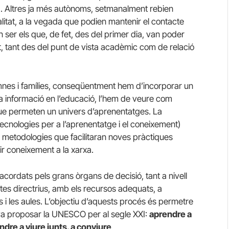
la. Altres ja més autònoms, setmanalment rebien
alitat, a la vegada que podien mantenir el contacte
n ser els que, de fet, des del primer dia, van poder
t, tant des del punt de vista acadèmic com de relació
umnes i famílies, conseqüentment hem d’incorporar un
la informació en l’educació, l’hem de veure com
s que permeten un univers d’aprenentatges. La
tecnologies per a l’aprenentatge i el coneixement)
s i metodologies que facilitaran noves pràctiques
ir coneixement a la xarxa.
acordats pels grans òrgans de decisió, tant a nivell
tes directrius, amb els recursos adequats, a
s i les aules. L’objectiu d’aquests procés és permetre
e va proposar la UNESCO per al segle XXI:
aprendre a
ndre a viure junts, a conviure
.