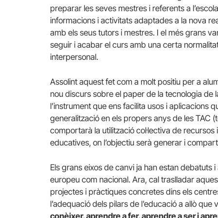
preparar les seves mestres i referents a l’esco
informacions i activitats adaptades a la nova re
amb els seus tutors i mestres. I el més grans va
seguir i acabar el curs amb una certa normalita
interpersonal.
Assolint aquest fet com a molt positiu per a al
nou discurs sobre el paper de la tecnologia de 
l’instrument que ens facilita usos i aplicacion
generalització en els propers anys de les TAC (
comportarà la utilització col·lectiva de recurso
educatives, on l’objectiu serà generar i compart
Els grans eixos de canvi ja han estan debatuts i 
europeu com nacional. Ara, cal traslladar aques
projectes i pràctiques concretes dins els centre
l’adequació dels pilars de l’educació a allò qu
conèixer, aprendre a fer, aprendre a ser i apre