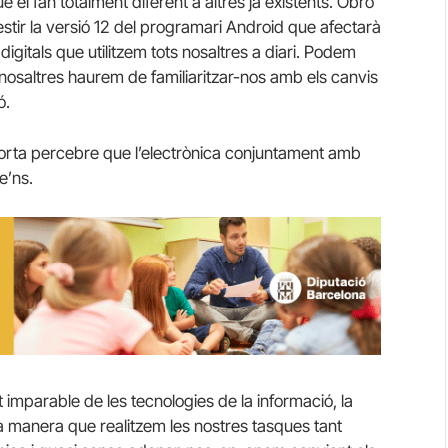
 el fan totalment diferent a altres ja existents. Obro
lestir la versió 12 del programari Android que afectarà
digitals que utilitzem tots nosaltres a diari. Podem
nosaltres haurem de familiaritzar-nos amb els canvis
ó.
orta percebre que l’electrònica conjuntament amb
e’ns.
 imparable de les tecnologies de la informació, la
a manera que realitzem les nostres tasques tant