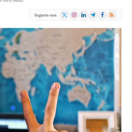
4 Mins Read
X
Instagram
LinkedIn
Telegram
Facebook
RSS
Segueix-nos
(Twitter)