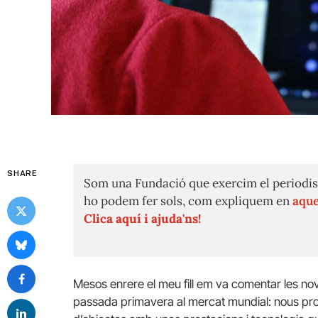
SHARE
Som una Fundació que exercim el periodis
ho podem fer sols, com expliquem en
aque
Clica aquí i ajuda'ns!
Mesos enrere el meu fill em va comentar les no
passada primavera al mercat mundial: nous proces