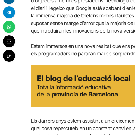
d’objectes amb unes prestacions i tecnologia que
el diari i llegeixo que Google està acabant d’enl
la immensa majoria de telèfons mòbils i tauletes 
suposar sense marge d’error que la majoria de 
que introduiran les innovacions de la nova versi
Estem immersos en una nova realitat que ens p
els programadors no pararan mai de sorprendr
Els darrers anys estem assistint a un creixement
qual cosa repercuteix en un constant canvi en l