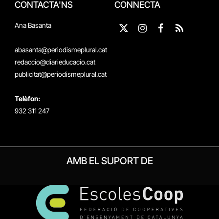
CONTACTA'NS
CONNECTA
Ana Basanta
X
Instagram
Facebook
RSS
(Twitter)
abasanta@periodismeplural.cat
redaccio@diarieducacio.cat
publicitat@periodismeplural.cat
Telèfon:
932 311 247
AMB EL SUPORT DE