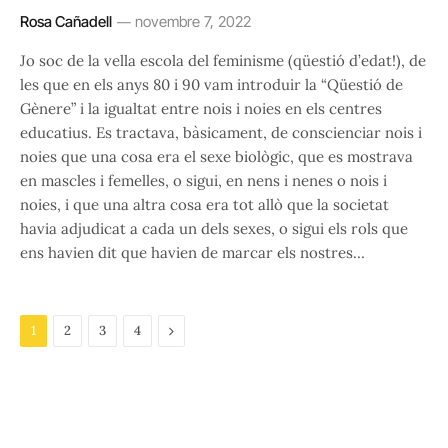
Rosa Cañadell
novembre 7, 2022
Jo soc de la vella escola del feminisme (qüestió d’edat!), de
les que en els anys 80 i 90 vam introduir la “Qüestió de
Gènere” i la igualtat entre nois i noies en els centres
educatius. Es tractava, bàsicament, de conscienciar nois i
noies que una cosa era el sexe biològic, que es mostrava
en mascles i femelles, o sigui, en nens i nenes o nois i
noies, i que una altra cosa era tot allò que la societat
havia adjudicat a cada un dels sexes, o sigui els rols que
ens havien dit que havien de marcar els nostres…
Next
1
2
3
4