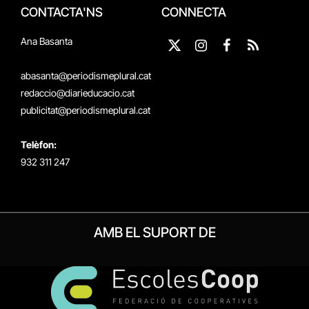
CONTACTA'NS
CONNECTA
Ana Basanta
X
Instagram
Facebook
RSS
(Twitter)
abasanta@periodismeplural.cat
redaccio@diarieducacio.cat
publicitat@periodismeplural.cat
Telèfon:
932 311 247
AMB EL SUPORT DE