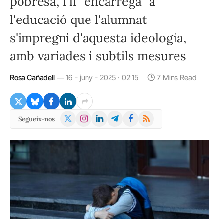
pobresa, i li “encarrega” a
l'educació que l'alumnat
s'impregni d'aquesta ideologia,
amb variades i subtils mesures
Rosa Cañadell
16 - juny - 2025 · 02:15
7 Mins Read
X
Instagram
LinkedIn
Telegram
Facebook
RSS
Segueix-nos
(Twitter)