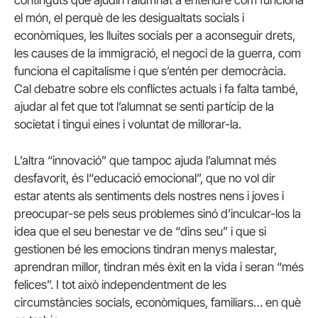
continguts que ajudin l’alumnat a entendre com funciona
el món, el perquè de les desigualtats socials i
econòmiques, les lluites socials per a aconseguir drets,
les causes de la immigració, el negoci de la guerra, com
funciona el capitalisme i que s’entén per democràcia.
Cal debatre sobre els conflictes actuals i fa falta també,
ajudar al fet que tot l’alumnat se senti partícip de la
societat i tingui eines i voluntat de millorar-la.
L’altra “innovació” que tampoc ajuda l’alumnat més
desfavorit, és l“educació emocional”, que no vol dir
estar atents als sentiments dels nostres nens i joves i
preocupar-se pels seus problemes sinó d’inculcar-los la
idea que el seu benestar ve de “dins seu” i que si
gestionen bé les emocions tindran menys malestar,
aprendran millor, tindran més èxit en la vida i seran “més
felices”. I tot això independentment de les
circumstàncies socials, econòmiques, familiars… en què