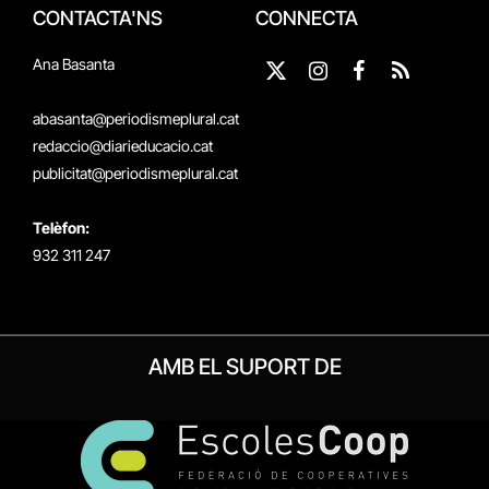
CONTACTA'NS
CONNECTA
Ana Basanta
X
Instagram
Facebook
RSS
(Twitter)
abasanta@periodismeplural.cat
redaccio@diarieducacio.cat
publicitat@periodismeplural.cat
Telèfon:
932 311 247
AMB EL SUPORT DE