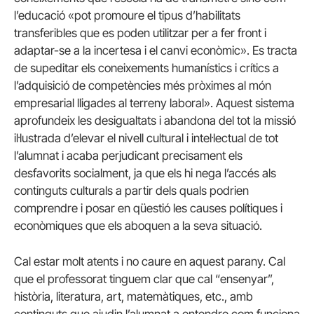
l’educació «pot promoure el tipus d’habilitats
transferibles que es poden utilitzar per a fer front i
adaptar-se a la incertesa i el canvi econòmic». Es tracta
de supeditar els coneixements humanístics i crítics a
l’adquisició de competències més pròximes al món
empresarial lligades al terreny laboral». Aquest sistema
aprofundeix les desigualtats i abandona del tot la missió
il·lustrada d’elevar el nivell cultural i intel·lectual de tot
l’alumnat i acaba perjudicant precisament els
desfavorits socialment, ja que els hi nega l’accés als
continguts culturals a partir dels quals podrien
comprendre i posar en qüestió les causes polítiques i
econòmiques que els aboquen a la seva situació.
Cal estar molt atents i no caure en aquest parany. Cal
que el professorat tinguem clar que cal “ensenyar”,
història, literatura, art, matemàtiques, etc., amb