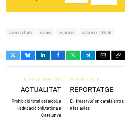
Desigualtats
opinió
pobresa
pobresa infantil
Twitter
Bluesky
LinkedIn
Facebook
WhatsApp
Telegram
Email
Copy
Link
PREVIOUS ARTICLE
NEXT ARTICLE
ACTUALITAT
REPORTATGE
Prohibició total del mòbil a
El ‘freestyle’ en català entra
l’educació obligatòria a
a les aules
Catalunya