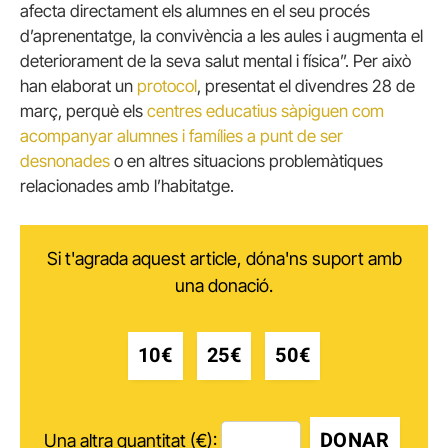
afecta directament els alumnes en el seu procés
d’aprenentatge, la convivència a les aules i augmenta el
deteriorament de la seva salut mental i física”. Per això
han elaborat un
protocol
, presentat el divendres 28 de
març, perquè els
centres educatius sàpiguen com
acompanyar alumnes i famílies a punt de ser
desnonades
o en altres situacions problemàtiques
relacionades amb l’habitatge.
Si t'agrada aquest article, dóna'ns suport amb
una donació.
10€
25€
50€
DONAR
Una altra quantitat (€):