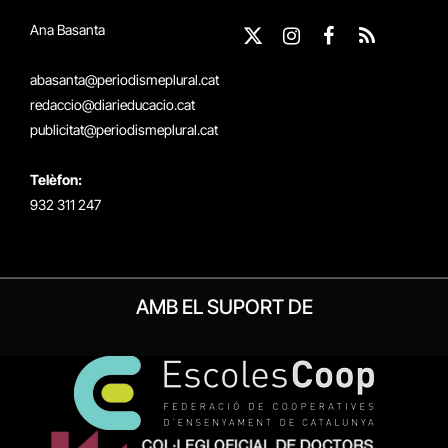
Ana Basanta
X
Instagram
Facebook
RSS
(Twitter)
abasanta@periodismeplural.cat
redaccio@diarieducacio.cat
publicitat@periodismeplural.cat
Telèfon:
932 311 247
AMB EL SUPORT DE