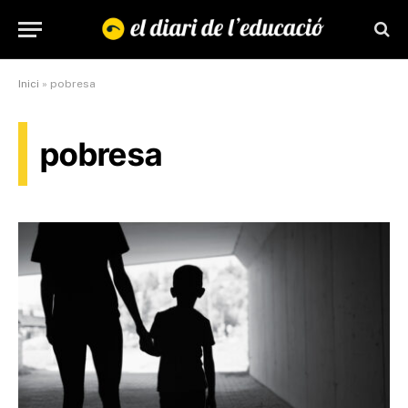
Inici
»
pobresa
pobresa