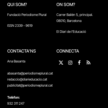
QUI SOM?
ON SOM?
Fundació Periodisme Plural
Carrer Bailén 5, principal.
08010, Barcelona
ISSN 2339 - 9619
El Diari de l'Educació
CONTACTA'NS
CONNECTA
Ana Basanta
X
Instagram
Facebook
RSS
(Twitter)
abasanta@periodismeplural.cat
redaccio@diarieducacio.cat
publicitat@periodismeplural.cat
Telèfon:
932 311 247