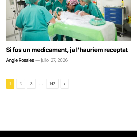
Si fos un medicament, ja l’hauríem receptat
Angie Rosales
juliol 27, 2026
…
Next
1
2
3
142