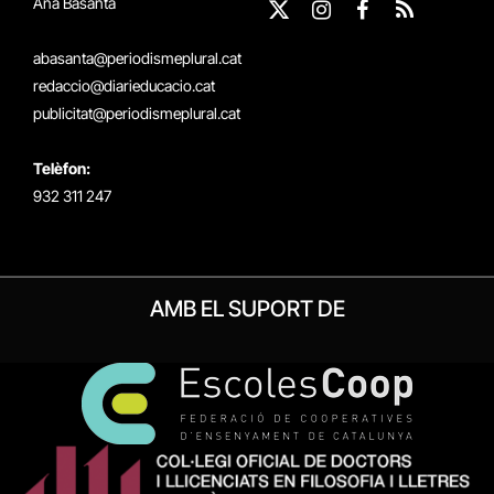
Ana Basanta
X
Instagram
Facebook
RSS
(Twitter)
abasanta@periodismeplural.cat
redaccio@diarieducacio.cat
publicitat@periodismeplural.cat
Telèfon:
932 311 247
AMB EL SUPORT DE