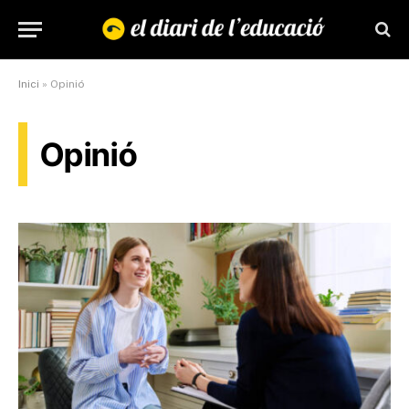
Inici
»
Opinió
Opinió