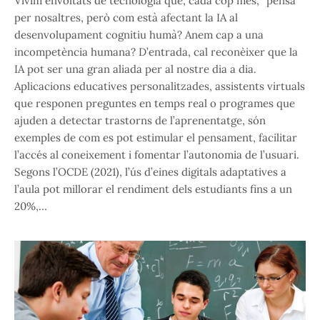
Vivim envoltats de tecnologia que, cada cop més, “pensa”
per nosaltres, però com està afectant la IA al
desenvolupament cognitiu humà? Anem cap a una
incompetència humana? D’entrada, cal reconèixer que la
IA pot ser una gran aliada per al nostre dia a dia.
Aplicacions educatives personalitzades, assistents virtuals
que responen preguntes en temps real o programes que
ajuden a detectar trastorns de l’aprenentatge, són
exemples de com es pot estimular el pensament, facilitar
l’accés al coneixement i fomentar l’autonomia de l’usuari.
Segons l’OCDE (2021), l’ús d’eines digitals adaptatives a
l’aula pot millorar el rendiment dels estudiants fins a un
20%,…