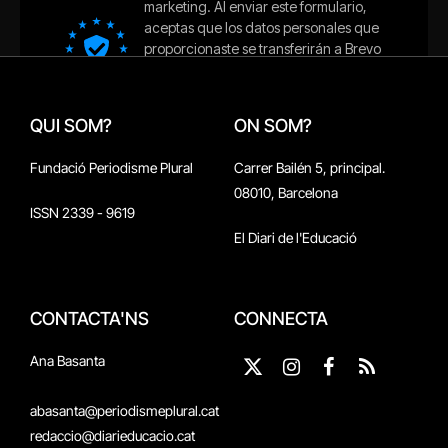
QUI SOM?
ON SOM?
Fundació Periodisme Plural
Carrer Bailén 5, principal.
08010, Barcelona
ISSN 2339 - 9619
El Diari de l'Educació
CONTACTA'NS
CONNECTA
Ana Basanta
X
Instagram
Facebook
RSS
(Twitter)
abasanta@periodismeplural.cat
redaccio@diarieducacio.cat