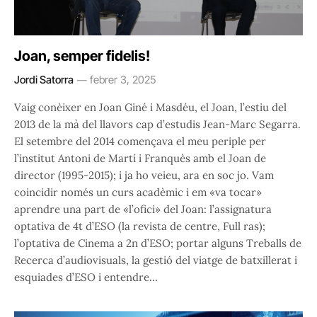
Joan, semper fidelis!
Jordi Satorra
febrer 3, 2025
Vaig conèixer en Joan Giné i Masdéu, el Joan, l’estiu del
2013 de la mà del llavors cap d’estudis Jean-Marc Segarra.
El setembre del 2014 començava el meu periple per
l’institut Antoni de Martí i Franquès amb el Joan de
director (1995-2015); i ja ho veieu, ara en soc jo. Vam
coincidir només un curs acadèmic i em «va tocar»
aprendre una part de «l’ofici» del Joan: l’assignatura
optativa de 4t d’ESO (la revista de centre, Full ras);
l’optativa de Cinema a 2n d’ESO; portar alguns Treballs de
Recerca d’audiovisuals, la gestió del viatge de batxillerat i
esquiades d’ESO i entendre…