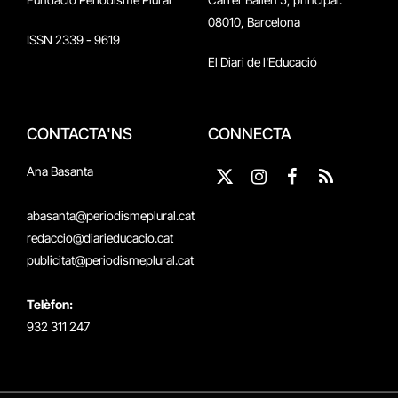
08010, Barcelona
ISSN 2339 - 9619
El Diari de l'Educació
CONTACTA'NS
CONNECTA
Ana Basanta
X
Instagram
Facebook
RSS
(Twitter)
abasanta@periodismeplural.cat
redaccio@diarieducacio.cat
publicitat@periodismeplural.cat
Telèfon:
932 311 247