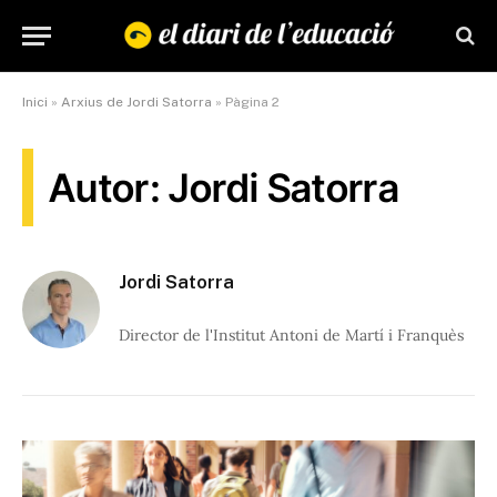
Inici
»
Arxius de Jordi Satorra
»
Pàgina 2
Autor: Jordi Satorra
Jordi Satorra
Director de l'Institut Antoni de Martí i Franquès