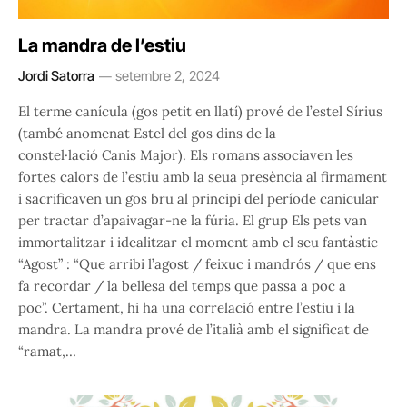
La mandra de l’estiu
Jordi Satorra
setembre 2, 2024
El terme canícula (gos petit en llatí) prové de l’estel Sírius
(també anomenat Estel del gos dins de la
constel·lació Canis Major). Els romans associaven les
fortes calors de l’estiu amb la seua presència al firmament
i sacrificaven un gos bru al principi del període canicular
per tractar d’apaivagar-ne la fúria. El grup Els pets van
immortalitzar i idealitzar el moment amb el seu fantàstic
“Agost” : “Que arribi l’agost / feixuc i mandrós / que ens
fa recordar / la bellesa del temps que passa a poc a
poc”. Certament, hi ha una correlació entre l’estiu i la
mandra. La mandra prové de l’italià amb el significat de
“ramat,…