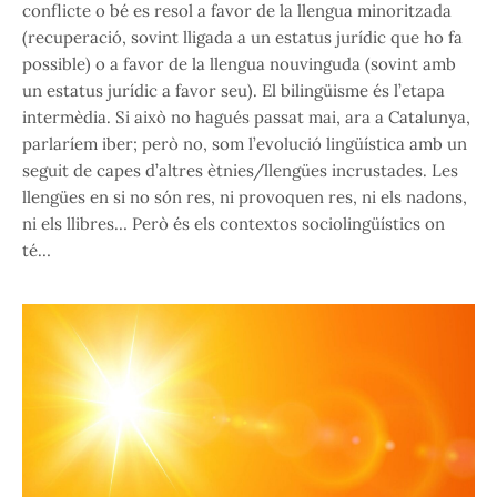
conflicte o bé es resol a favor de la llengua minoritzada
(recuperació, sovint lligada a un estatus jurídic que ho fa
possible) o a favor de la llengua nouvinguda (sovint amb
un estatus jurídic a favor seu). El bilingüisme és l’etapa
intermèdia. Si això no hagués passat mai, ara a Catalunya,
parlaríem iber; però no, som l’evolució lingüística amb un
seguit de capes d’altres ètnies/llengües incrustades. Les
llengües en si no són res, ni provoquen res, ni els nadons,
ni els llibres… Però és els contextos sociolingüístics on
té…