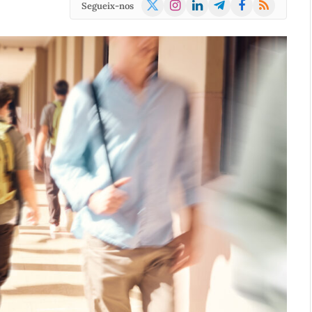
X
Instagram
LinkedIn
Telegram
Facebook
RSS
Segueix-nos
(Twitter)