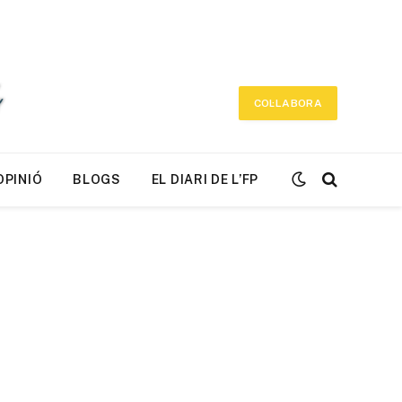
COL·LABORA
OPINIÓ
BLOGS
EL DIARI DE L’FP