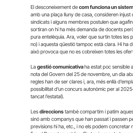
El desconeixement de
com funciona un sistem
amb una plaça lluny de casa, consideren injust qu
sindicats i alguns membres postulen que agafin 
sortiran on hi ha més demanda de docents però q
pura entelèquia. Ara, voler que surtin totes les 
no) i aquesta qüestió tampoc està clara. Hi ha
això provoca que no es cobreixen totes les ofer
La
gestió comunicativa
ha estat poc sensible 
nota del Govern del 25 de novembre, un dia aba
regles han de ser clares i, ara, més enllà d’emp
possibilitat d’un concurs autonòmic per al 20
tancat l’estatal).
Les
direccions
també compartim i patim aques
sinó amb companys que han passat i passen pel 
previsions hi ha, etc., i no els podem concretar