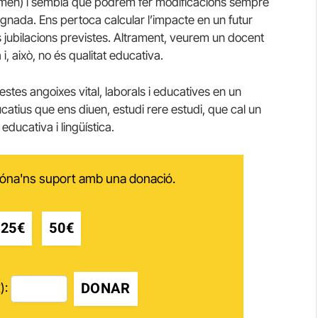
sumen) i sembla que podrem fer modificacions sempre
gnada. Ens pertoca calcular l’impacte en un futur
s jubilacions previstes. Altrament, veurem un docent
 i, això, no és qualitat educativa.
es angoixes vital, laborals i educatives en un
ucatius que ens diuen, estudi rere estudi, que cal un
ducativa i lingüística.
 dóna'ns suport amb una donació.
25€
50€
DONAR
):