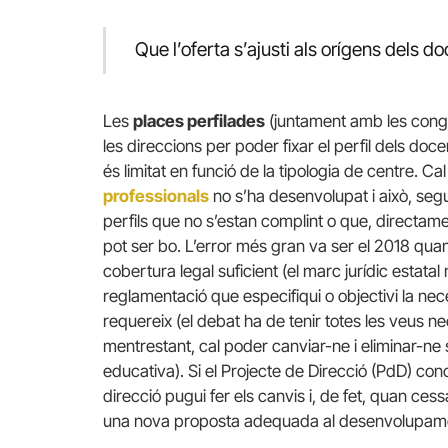
Que l’oferta s’ajusti als orígens dels 
Les
places perfilades
(juntament amb les conge
les direccions per poder fixar el perfil dels do
és limitat en funció de la tipologia de centre. C
professionals
no s’ha desenvolupat i això, segu
perfils que no s’estan complint o que, directame
pot ser bo. L’error més gran va ser el 2018 quan
cobertura legal suficient (el marc jurídic estat
reglamentació que especifiqui o objectivi la neces
requereix (el debat ha de tenir totes les veus n
mentrestant, cal poder canviar-ne i eliminar-ne 
educativa). Si el Projecte de Direcció (PdD) con
direcció pugui fer els canvis i, de fet, quan cessa
una nova proposta adequada al desenvolupame