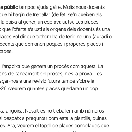
a públic
tampoc ajuda gaire. Molts nous docents,
e hi hagin de treballar (de fet, se’n queixen als
la baixa al gener, un cop avaluats). Les places
ue l’oferta s’ajusti als orígens dels docents és una
places vol dir que tothom ha de tenir-ne una (agradi o
 docents que demanen poques i properes places i
tades.
a l’angoixa que genera un procés com aquest. La
ns del tancament del procés, n’és la prova. Les
laçar-nos a una revisió futura també s’obre la
25-26 (veurem quantes places quedaran un cop
ta angoixa. Nosaltres no treballem amb números
despatx a preguntar com està la plantilla, quines
 res. Ara, veurem el topall de places congelades que