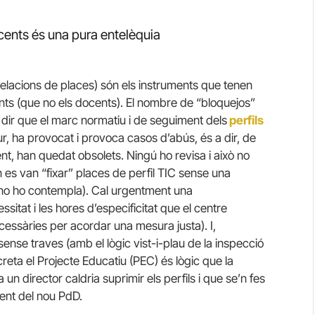
docents és una pura entelèquia
lacions de places) són els instruments que tenen
cents (que no els docents). El nombre de “bloquejos”
al dir que el marc normatiu i de seguiment dels
perfils
r, ha provocat i provoca casos d’abús, és a dir, de
nt, han quedat obsolets. Ningú ho revisa i això no
 es van “fixar” places de perfil TIC sense una
al no ho contempla). Cal urgentment una
sitat i les hores d’especificitat que el centre
ecessàries per acordar una mesura justa). I,
sense traves (amb el lògic vist-i-plau de la inspecció
creta el Projecte Educatiu (PEC) és lògic que la
 un director caldria suprimir els perfils i que se’n fes
nt del nou PdD.