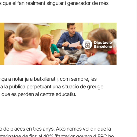
 que el fan realment singular i generador de més
a a notar ja a batxillerat i, com sempre, les
 a la pública perpetuant una situació de greuge
 que es perden al centre educatiu.
ó de places en tres anys. Això només vol dir que la
nterinatge de fins al 40% (l’anterior govern d’ERC ho