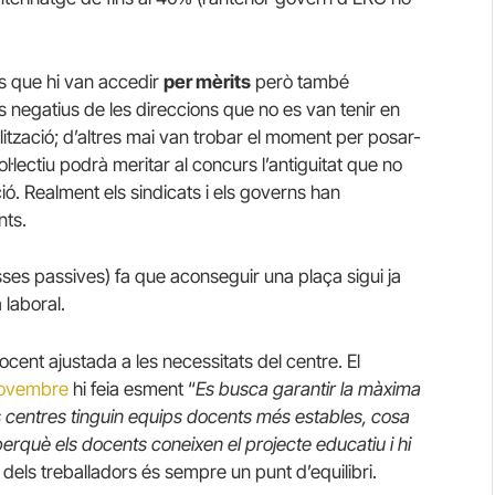
is que hi van accedir
per mèrits
però també
 negatius de les direccions que no es van tenir en
ització; d’altres mai van trobar el moment per posar-
·lectiu podrà meritar al concurs l’antiguitat que no
ió. Realment els sindicats i els governs han
nts.
sses passives) fa que aconseguir una plaça sigui ja
 laboral.
cent ajustada a les necessitats del centre. El
 novembre
hi feia esment “
Es busca garantir la màxima
els centres tinguin equips docents més estables, cosa
erquè els docents coneixen el projecte educatiu i hi
s dels treballadors és sempre un punt d’equilibri.