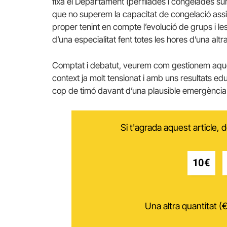
fixa el Departament (perfilades i congelades 
que no superem la capacitat de congelació assi
proper tenint en compte l’evolució de grups i le
d’una especialitat fent totes les hores d’una altra
Comptat i debatut, veurem com gestionem aquest
context ja molt tensionat i amb uns resultats ed
cop de timó davant d’una plausible emergència e
Si t'agrada aquest article,
10€
Una altra quantitat (€