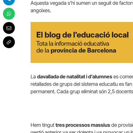
Aquesta vegada s’hi sumen un seguit de factors
angoixes.
La
davallada de natalitat i d’alumnes
es començ
retallades de grups del sistema educatiu es fan
permanent. Cada grup eliminat són 2,5 docents
Hem tingut
tres processos massius
de provisi
gestió anterior va ser dolenta i va provocar un i