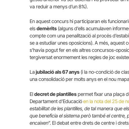
va reduir a menys d’un 8%).
En aquest concurs hi participaran els funcionar
els
demèrits
(alguns d’ells acumulaven informes
compte com una penalització al procés d’estabil
se a estudiar unes oposicions). A més, aquest col
s’havia pogut fer en els altres concursos-oposic
tergiversat enormement les regles de joc existe
La
jubilació als 67 anys
(i la no-condició de cla
una consolidació per molts anys en el nou mapa
El
decret de plantilles
permet fixar una plaça do
Departament d’Educació
en la nota del 25 de
estabilitat de les plantilles, de tal manera que 
que beneficia el sistema però també el centre, p
encaixen
”. El debat entre drets de centre i dret