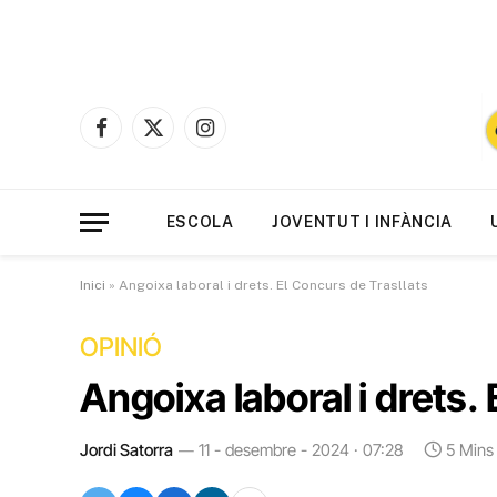
Facebook
X
Instagram
(Twitter)
ESCOLA
JOVENTUT I INFÀNCIA
Inici
»
Angoixa laboral i drets. El Concurs de Trasllats
OPINIÓ
Angoixa laboral i drets.
Jordi Satorra
11 - desembre - 2024 · 07:28
5 Mins