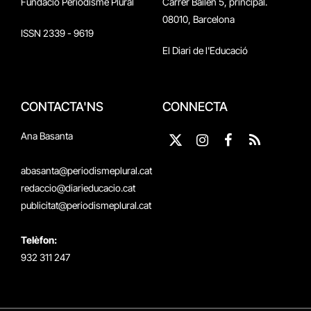
Fundació Periodisme Plural
Carrer Bailén 5, principal.
08010, Barcelona
ISSN 2339 - 9619
El Diari de l'Educació
CONTACTA'NS
CONNECTA
Ana Basanta
X
Instagram
Facebook
RSS
(Twitter)
abasanta@periodismeplural.cat
redaccio@diarieducacio.cat
publicitat@periodismeplural.cat
Telèfon:
932 311 247