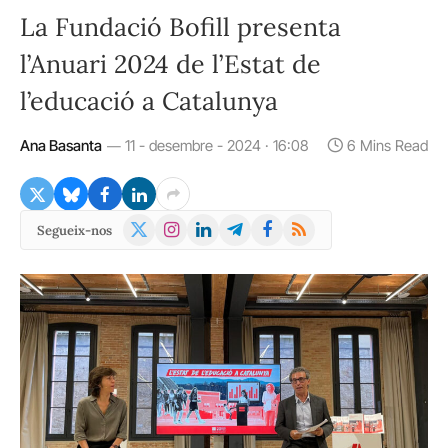
La Fundació Bofill presenta
l’Anuari 2024 de l’Estat de
l’educació a Catalunya
Ana Basanta
11 - desembre - 2024 · 16:08
6 Mins Read
X
Instagram
LinkedIn
Telegram
Facebook
RSS
Segueix-nos
(Twitter)