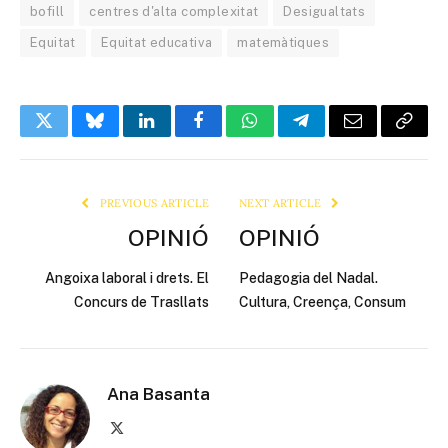
bofill
centres d'alta complexitat
Desigualtats
Equitat
Equitat educativa
matemàtiques
Twitter
Bluesky
LinkedIn
Facebook
WhatsApp
Telegram
Email
Copy
Link
PREVIOUS ARTICLE
NEXT ARTICLE
OPINIÓ
OPINIÓ
Angoixa laboral i drets. El
Pedagogia del Nadal.
Concurs de Trasllats
Cultura, Creença, Consum
Ana Basanta
X
(Twitter)